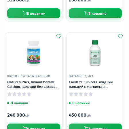
сӯм
сӯм
В корзину
В корзину
КОСТИ И СУСТАВЫ,КАЛЬЦИИ
ВИТАМИН Д -D3
Natures Plus, Animal Parade
ChildLife Clinicals, жидкий
Calcium, кальций без сахара,
кальций с магнием и
90 таблеток
витамином D3 + K2, liquid
calcium with magnesium and
vitamin D3 + K2,
В наличии
В наличии
240 000
450 000
сӯм
сӯм
В корзину
В корзину