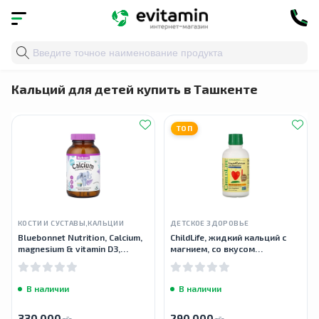
Главная
»
Каталог
»
Детское здоровье
» Кальций для
Кальций для детей купить в Ташкенте
ТОП
КОСТИ И СУСТАВЫ,КАЛЬЦИИ
ДЕТСКОЕ ЗДОРОВЬЕ
Bluebonnet Nutrition, Calcium,
ChildLife, жидкий кальций с
magnesium & vitamin D3,
магнием, со вкусом
кальций, магний и витамин
натурального апельсина, 473
Д3, 90 жевательных таблеток
мл
В наличии
В наличии
330 000
290 000