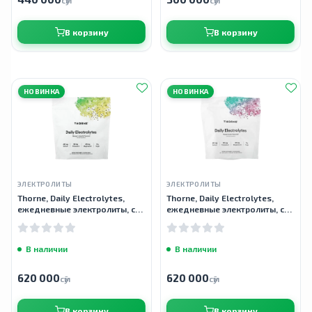
сӯм
сӯм
В корзину
В корзину
НОВИНКА
НОВИНКА
ЭЛЕКТРОЛИТЫ
ЭЛЕКТРОЛИТЫ
Thorne, Daily Electrolytes,
Thorne, Daily Electrolytes,
ежедневные электролиты, со
ежедневные электролиты, со
вкусом манго и лаймада, 30
вкусом арбуза, 30 пакетиков
пакетиков
В наличии
В наличии
620 000
620 000
сӯм
сӯм
В корзину
В корзину