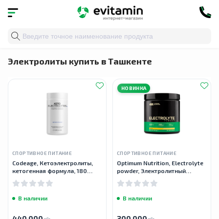
Главная
»
Каталог
»
Спортивное питание
» Электрол
Электролиты купить в Ташкенте
НОВИНКА
СПОРТИВНОЕ ПИТАНИЕ
СПОРТИВНОЕ ПИТАНИЕ
Codeage, Кетоэлектролиты,
Optimum Nutrition, Electrolyte
кетогенная формула, 180
powder, Электролитный
капсул
порошок, 264 г.
В наличии
В наличии
440 000
300 000