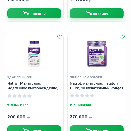
сӯм
сӯм
В корзину
В корзину
ЗДОРОВЫЙ СОН
ПИЩЕВЫЕ ДОБАВКИ
Natrol, Мелатонин,
Natrol, мелатонин, melatonin,
медленное высвобождение, с
10 мг, 90 жевательных конфет
повышенной силой действия,
5 мг, 100 таблеток
В наличии
В наличии
200 000
270 000
сӯм
сӯм
В корзину
В корзину