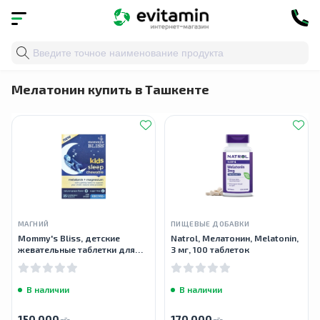
Главная
»
Каталог
»
Здоровье органов и систем
»
Зд
Мелатонин купить в Ташкенте
МАГНИЙ
ПИЩЕВЫЕ ДОБАВКИ
Mommy's Bliss, детские
Natrol, Мелатонин, Melatonin,
жевательные таблетки для
3 мг, 100 таблеток
сна, мелатонин + магний, для
детей от 3 лет, натуральный
виноград, 35
В наличии
В наличии
150 000
170 000