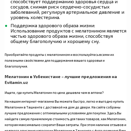
способствует поддержанию здоровья сердца и
сосудов, снижая риск сердечно-сосудистых
заболеваний, регулируя артериальное давление и
уровень холестерина.
Поддержка здорового образа жизни:
Использование продуктов с мелатонином является
частью здорового образа жизни, способствуя
общему благополучию и хорошему сну.
Приобретайте продукты с мелатонином и воспользуйтесь всеми их
полезными свойствами для поддержания вашего здоровья и
благополучия.
Мелатонин в Узбекистане – лучшие предложения на
Evitamin.uz
Ищете, где купить Мелатонин по цене дешевле чем в аптеке?
На нашем интернет-магазине Вы можете быстро, легко и выгодно купить
Мелатонин в Ташкенте с доставкой на дом до двери. На сайте собраны
лучшие предложения с оптимальными условиями для покупки. Здесь Вы
найдете самую приемлемую стоимость для таких товаров, как Мелатонин,
которая максимально сократит Ваши затраты. При этом наличие отзывов и
краткого описания категории Мелатонин в Ташкенте с фото позволит Вам