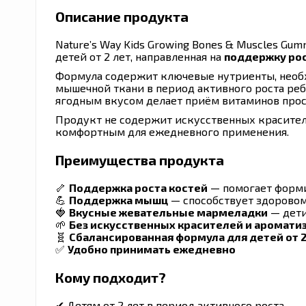
Описание продукта
Nature’s Way Kids Growing Bones & Muscles Gu
детей от 2 лет, направленная на
поддержку рос
Формула содержит ключевые нутриенты, необ
мышечной ткани в период активного роста реб
ягодным вкусом делает приём витаминов прос
Продукт не содержит искусственных красителе
комфортным для ежедневного применения.
Преимущества продукта
🦴
Поддержка роста костей
— помогает форм
💪
Поддержка мышц
— способствует здорово
🍓
Вкусные жевательные мармеладки
— дети
🌱
Без искусственных красителей и аромати
🧬
Сбалансированная формула для детей от 2
✅
Удобно принимать ежедневно
Кому подходит?
✔ Детям от 2 лет в период активного роста