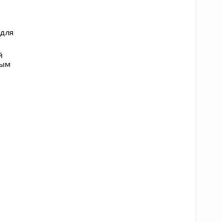
 для
й
ным