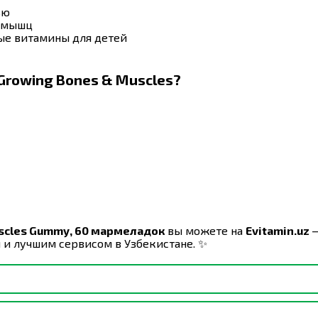
ью
х мышц
ые витамины для детей
Growing Bones & Muscles?
uscles Gummy, 60 мармеладок
вы можете на
Evitamin.uz
—
 и лучшим сервисом в Узбекистане. ✨
лет, поскольку существует риск того, что они могут
ать по 1 жевательной мармеладке в день. Детям от 4 лет