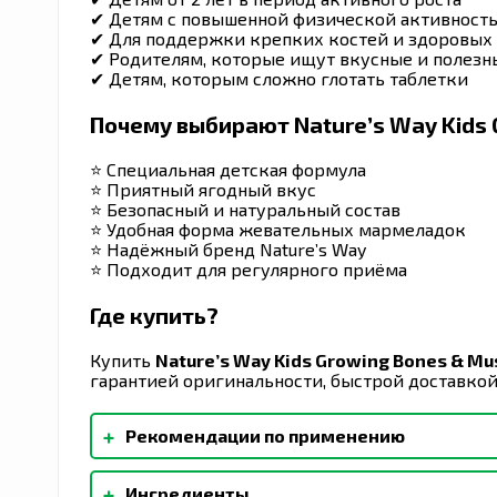
✔ Детям с повышенной физической активност
✔ Для поддержки крепких костей и здоровы
✔ Родителям, которые ищут вкусные и полезн
✔ Детям, которым сложно глотать таблетки
Почему выбирают Nature’s Way Kids 
⭐ Специальная детская формула
⭐ Приятный ягодный вкус
⭐ Безопасный и натуральный состав
⭐ Удобная форма жевательных мармеладок
⭐ Надёжный бренд Nature’s Way
⭐ Подходит для регулярного приёма
Где купить?
Купить
Nature’s Way Kids Growing Bones & M
гарантией оригинальности, быстрой доставкой
+
Рекомендации по применению
Продукт не предназначен для детей младше 2 
+
Ингредиенты
подавиться. Детям в возрасте 2‒3 лет приним