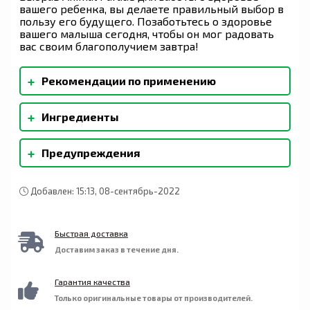
вашего ребенка, вы делаете правильный выбор в
пользу его будущего. Позаботьтесь о здоровье
вашего малыша сегодня, чтобы он мог радовать
вас своим благополучием завтра!
+
Рекомендации по применению
Рекомендации по применению. В качестве
+
Ингредиенты
пищевой добавки давать детям по две
жевательные таблетки в день.
Ксилитол, натуральная ваниль, карбонат
+
Предупреждения
кальция, карбонат магния, натуральный
ароматизатор, шпинат (Spinacia oleracea)
Хранить в плотно закрытой упаковке в сухом и
(экстракт листьев), брокколи (Brassica
прохладном месте. Хранить в недоступном для
oleracea) (экстракт соцветий), инжирный
Добавлен: 15:13, 08-сентябрь-2022
детей месте.
концентрат, финиковый концентрат,
стеариновая кислота и стеарат магния. Без
сахара, искусственных красителей и
Быстрая доставка
консервантов. Не содержит общеизвестных
Доставим заказ в течение дня.
аллергенов: дрожжей, пшеницы, сои и молока.
Подсластитель — ксилитол.
Гарантия качества
Только оригинальные товары от производителей.