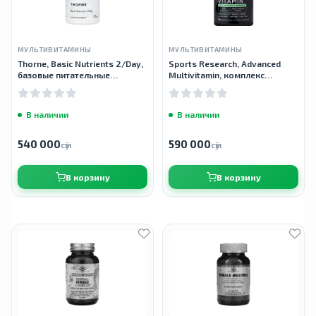
МУЛЬТИВИТАМИНЫ
МУЛЬТИВИТАМИНЫ
Thorne, Basic Nutrients 2/Day,
Sports Research, Advanced
базовые питательные
Multivitamin, комплекс
вещества, 60 капсул
витаминов и минералов, 180
растительных капсул
В наличии
В наличии
540 000
590 000
сӯм
сӯм
В корзину
В корзину