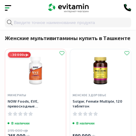
Главная
»
Каталог
»
Витамины и минералы
»
Мульти
Женские мультивитамины купить в Ташкенте
−30 000сӯм
МИНЕРАЛЫ
ЖЕНСКОЕ ЗДОРОВЬЕ
NOW Foods, EVE,
Solgar, Female Multiple, 120
превосходные
таблеток
мультивитамины для женщин,
90 мягких таблеток
В наличии
В наличии
295 000 сӯм
265 000
590 000