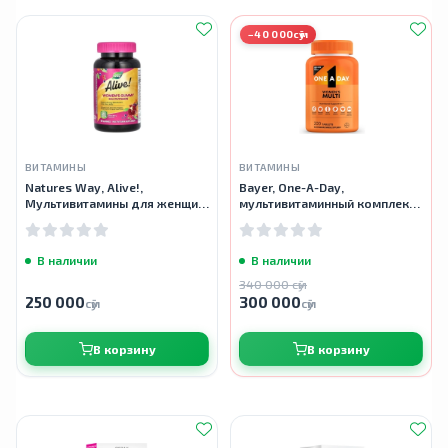
−40 000сӯм
ВИТАМИНЫ
ВИТАМИНЫ
Natures Way, Alive!,
Bayer, One-A-Day,
Мультивитамины для женщин,
мультивитаминный комплекс
Womens multivitamin, 60
для женщин, 200 таблеток
мармеладок
В наличии
В наличии
340 000 сӯм
250 000
300 000
сӯм
сӯм
В корзину
В корзину