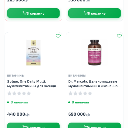
сӯм
сӯм
В корзину
В корзину
ВИТАМИНЫ
ВИТАМИНЫ
Solgar, One Daily Multi,
Dr. Mercola, Цельнопищевые
мультивитамины для женщин,
мультивитамины и жизненно
60 капсул
важные минералы для
женщин, 240 таблеток
В наличии
В наличии
440 000
690 000
сӯм
сӯм
В корзину
В корзину