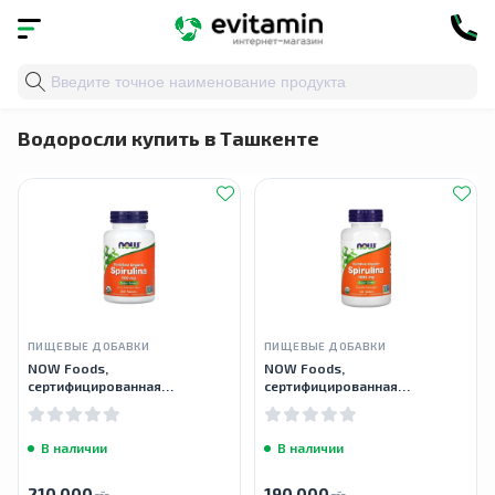
Главная
»
Каталог
»
Травы и натуральные средства
»
Водоросли купить в Ташкенте
ПИЩЕВЫЕ ДОБАВКИ
ПИЩЕВЫЕ ДОБАВКИ
NOW Foods,
NOW Foods,
сертифицированная
сертифицированная
органическая спирулина, 500
органическая спирулина,1000
мг, 200 таблеток
мг, 120 таблеток
В наличии
В наличии
210 000
190 000