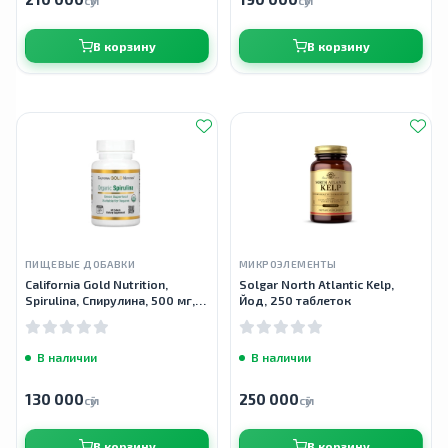
сӯм
сӯм
В корзину
В корзину
ПИЩЕВЫЕ ДОБАВКИ
МИКРОЭЛЕМЕНТЫ
California Gold Nutrition,
Solgar North Atlantic Kelp,
Spirulina, Cпирулина, 500 мг,
Йод, 250 таблеток
60 таблеток
В наличии
В наличии
130 000
250 000
сӯм
сӯм
В корзину
В корзину