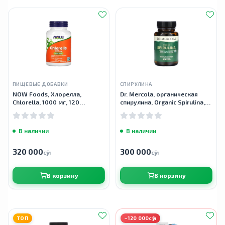
ПИЩЕВЫЕ ДОБАВКИ
СПИРУЛИНА
NOW Foods, Хлорелла,
Dr. Mercola, органическая
Chlorella, 1000 мг, 120
спирулина, Organic Spirulina,
таблеток
2000 мг, 120 таблеток
В наличии
В наличии
320 000
300 000
сӯм
сӯм
В корзину
В корзину
ТОП
−120 000сӯм