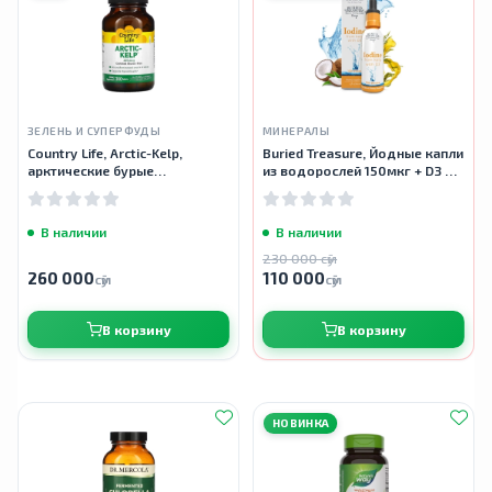
ЗЕЛЕНЬ И СУПЕРФУДЫ
МИНЕРАЛЫ
Country Life, Arctic-Kelp,
Buried Treasure, Йодные капли
арктические бурые
из водорослей 150мкг + D3 25
водоросли, 225 мкг, 300
мкг, 60 мл
таблеток
В наличии
В наличии
230 000 сӯм
260 000
110 000
сӯм
сӯм
В корзину
В корзину
НОВИНКА