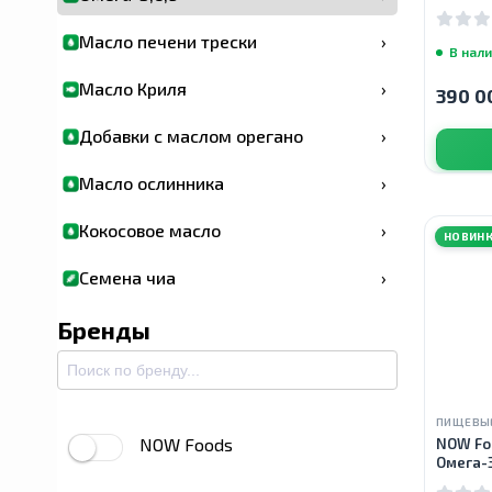
180 кап
Масло печени трески
›
В нал
Масло Криля
›
390 0
Добавки с маслом орегано
›
Масло ослинника
›
Кокосовое масло
›
НОВИНК
Семена чиа
›
Бренды
ПИЩЕВЫ
NOW Foods
NOW Fo
Oмега-3