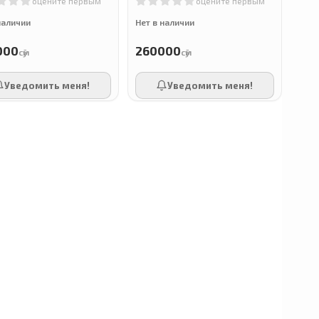
оцените первым
оцените первым
л
180 капсул из рыбьего
желатина
наличии
Нет в наличии
000
260000
сӯм
сӯм
Уведомить меня!
Уведомить меня!