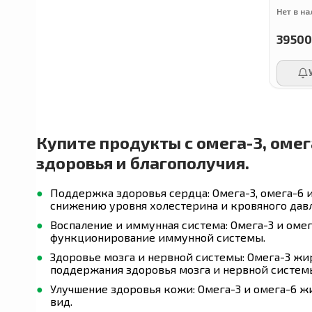
Нет в н
3950
Crest
Mucinex
Купите продукты с омега-3, омег
Flexitol
здоровья и благополучия.
Поддержка здоровья сердца: Омега-3, омега-6 
Morningstar Minerals
снижению уровня холестерина и кровяного дав
Воспаление и иммунная система: Омега-3 и ом
функционирование иммунной системы.
Nutricost
Здоровье мозга и нервной системы: Омега-3 жи
поддержания здоровья мозга и нервной систем
Улучшение здоровья кожи: Омега-3 и омега-6 ж
Global Healing
вид.