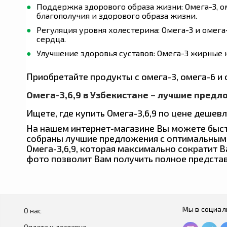
Поддержка здорового образа жизни: Омега-3, 
благополучия и здорового образа жизни.
Gaia Herbs
Регуляция уровня холестерина: Омега-3 и омег
сердца.
Улучшение здоровья суставов: Омега-3 жирные к
Buried Treasure
Приобретайте продукты с омега-3, омега-6 и 
Trace Minerals
Омега-3,6,9 в Узбекистане – лучшие предло
Ищете, где купить Омега-3,6,9 по цене дешевл
Doppelherz
На нашем интернет-магазине Вы можете быстро
собраны лучшие предложения с оптимальными
Омега-3,6,9, которая максимально сократит В
фото позволит Вам получить полное предста
Orthomol
Xtend
Мы в социал
О нас
Оплата и доставка