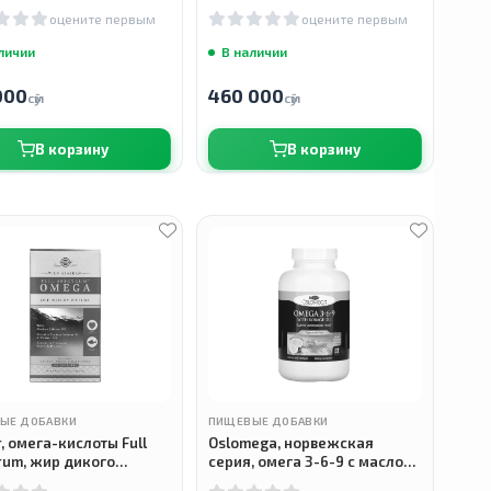
л
мягких таблеток
оцените первым
оцените первым
личии
В наличии
000
460 000
сӯм
сӯм
В корзину
В корзину
ЫЕ ДОБАВКИ
ПИЩЕВЫЕ ДОБАВКИ
r, омега-кислоты Full
Oslomega, норвежская
rum, жир дикого
серия, омега 3-6-9 с маслом
инского лосося, 120
бурачника, лимонный вкус,