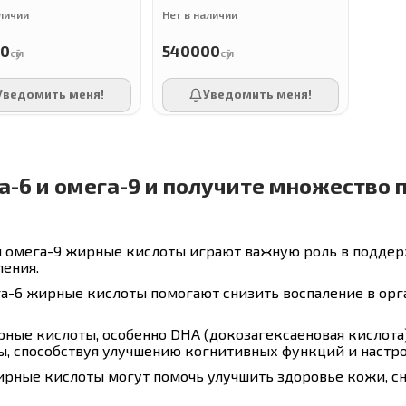
аличии
Нет в наличии
00
540000
сӯм
сӯм
Уведомить меня!
Уведомить меня!
а-6 и омега-9 и получите множество 
и омега-9 жирные кислоты играют важную роль в поддерж
ления.
ега-6 жирные кислоты помогают снизить воспаление в о
рные кислоты, особенно DHA (докозагексаеновая кислот
ы, способствуя улучшению когнитивных функций и настро
ирные кислоты могут помочь улучшить здоровье кожи, сн