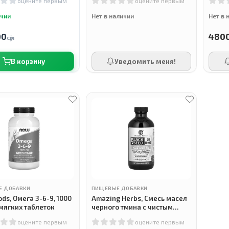
оцените первым
оцените первым
капсу
ичии
Нет в наличии
Нет в 
00
480
сӯм
В корзину
Уведомить меня!
Е ДОБАВКИ
ПИЩЕВЫЕ ДОБАВКИ
ds, Омега 3-6-9, 1000
Amazing Herbs, Смесь масел
 мягких таблеток
черного тмина с чистым
льняным маслом холодного
оцените первым
оцените первым
отжима, 240 мл