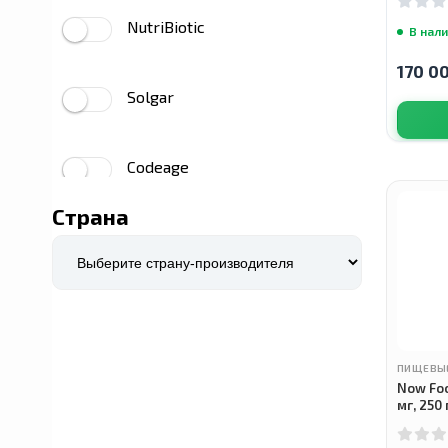
NutriBiotic
В нал
170 0
Solgar
Codeage
Страна
Dr. Mercola
Prime Powders
ПИЩЕВЫ
Airborne
Now Foo
мг, 250
YumEarth