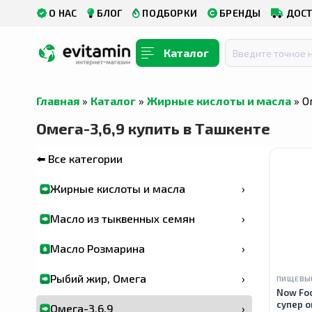
О НАС
БЛОГ
ПОДБОРКИ
БРЕНДЫ
ДОСТ
Каталог
Главная
»
Каталог
»
Жирные кислоты и масла
» О
Омега-3,6,9 купить в Ташкенте
⬅️ Все категории
Жирные кислоты и масла
›
Масло из тыквенных семян
›
Масло Розмарина
›
Рыбий жир, Омега
›
ПИЩЕВЫ
Now Foo
супер о
Омега-3,6,9
›