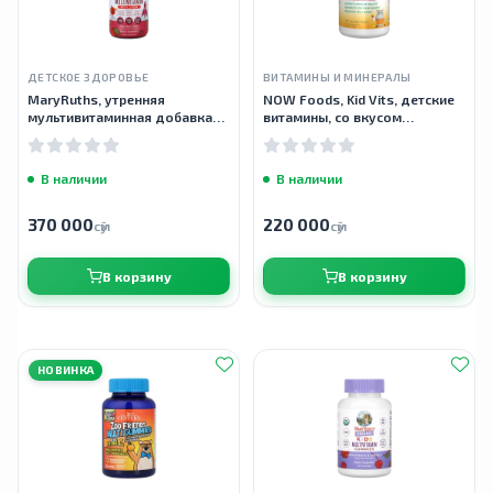
ДЕТСКОЕ ЗДОРОВЬЕ
ВИТАМИНЫ И МИНЕРАЛЫ
MaryRuths, утренняя
NOW Foods, Kid Vits, детские
мультивитаминная добавка
витамины, со вкусом
для детей, со вкусом яблока
ягодного лимонада, 120
и ягод, 450 мл
жевательных таблеток
В наличии
В наличии
370 000
220 000
сӯм
сӯм
В корзину
В корзину
НОВИНКА