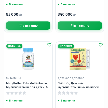
В наличии
В наличии
85 000
340 000
сӯм
сӯм
В корзину
В корзину
НОВИНКА
НОВИНКА
ВИТАМИНЫ
ДЕТСКОЕ ЗДОРОВЬЕ
MaryRuths, Kids Multivitamin,
ChildLife, Детский
Мультивитамин для детей, 60
мультивитаминный комплекс,
мармеладок
со вкусом натурального
апельсина, 27 таблеток
В наличии
В наличии