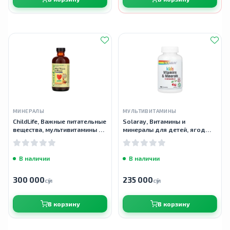
МИНЕРАЛЫ
МУЛЬТИВИТАМИНЫ
ChildLife, Важные питательные
Solaray, Витамины и
вещества, мультивитамины и
минералы для детей, ягод
минералы, вкус натурального
черемухи, 120 жевательных
апельсина и манго, 237 мл
таблеток
В наличии
В наличии
300 000
235 000
сӯм
сӯм
В корзину
В корзину