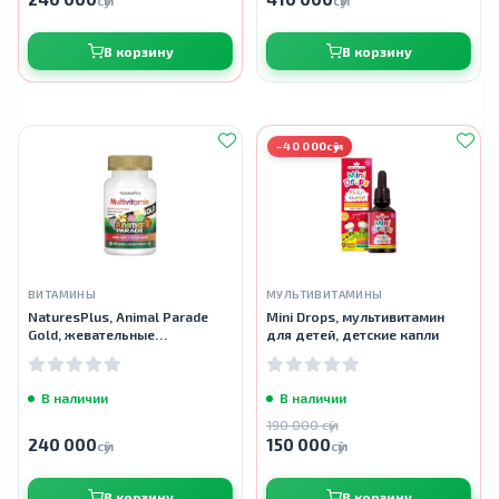
сӯм
сӯм
В корзину
В корзину
−40 000сӯм
ВИТАМИНЫ
МУЛЬТИВИТАМИНЫ
NaturesPlus, Animal Parade
Mini Drops, мультивитамин
Gold, жевательные
для детей, детские капли
мультивитамины для детей,
ассорти, 60 таблеток
В наличии
В наличии
190 000 сӯм
240 000
150 000
сӯм
сӯм
В корзину
В корзину