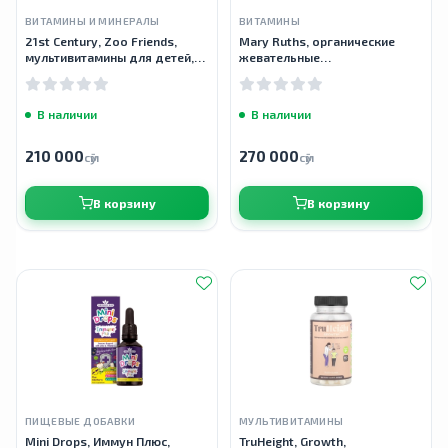
ВИТАМИНЫ И МИНЕРАЛЫ
ВИТАМИНЫ
21st Century, Zoo Friends,
Mary Ruths, органические
мультивитамины для детей,
жевательные
фрукты с отличным вкусом,
мультивитамины для детей,
60 мармеладок
со вкусом ягод и вишни, 60
жевательных таблеток
В наличии
В наличии
210 000
270 000
сӯм
сӯм
В корзину
В корзину
ПИЩЕВЫЕ ДОБАВКИ
МУЛЬТИВИТАМИНЫ
Mini Drops, Иммун Плюс,
TruHeight, Growth,