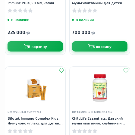
Immune Plus, 50 мл, капли
мультивитамины для детей от
5 лет, 60 капсул
В наличии
В наличии
225 000
700 000
сӯм
сӯм
В корзину
В корзину
ИММУННАЯ СИСТЕМА
ВИТАМИНЫ И МИНЕРАЛЫ
Bifolak Immuno Complex Kids,
ChildLife Essentials, Детский
Иммунокомплекс для детей,
мультивитамин, клубника и
10 стиков
лимон, 90 мармеладок