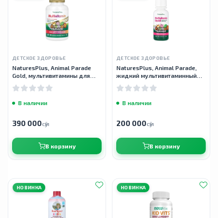
ДЕТСКОЕ ЗДОРОВЬЕ
ДЕТСКОЕ ЗДОРОВЬЕ
NaturesPlus, Animal Parade
NaturesPlus, Animal Parade,
Gold, мультивитамины для
жидкий мультивитаминный
детей, ассорти, 120 таблеток
комплекс, со вкусом
тропических ягод, 236,56 мл
В наличии
В наличии
390 000
200 000
сӯм
сӯм
В корзину
В корзину
НОВИНКА
НОВИНКА