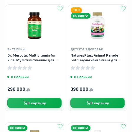
ТОП
НОВИНКА
ВИТАМИНЫ
ДЕТСКОЕ ЗДОРОВЬЕ
Dr. Mercola, Multivitamin for
NaturesPlus, Animal Parade
kids, Мультивитамины для
Gold, мультивитамины для
детей, 60 таблеток
детей, со вкусом арбуза, 120
таблеток
В наличии
В наличии
290 000
390 000
сӯм
сӯм
В корзину
В корзину
НОВИНКА
НОВИНКА