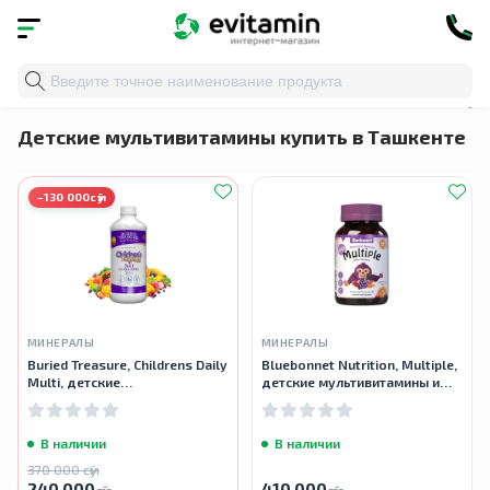
Главная
»
Каталог
»
Детское здоровье
» Детские му
Детские мультивитамины купить в Ташкенте
−130 000сӯм
МИНЕРАЛЫ
МИНЕРАЛЫ
Buried Treasure, Childrens Daily
Bluebonnet Nutrition, Multiple,
Multi, детские
детские мультивитамины и
мультивитамины и минералы,
минералы, 90 жевательных
496 мл
таблетки
В наличии
В наличии
370 000 сӯм
240 000
410 000