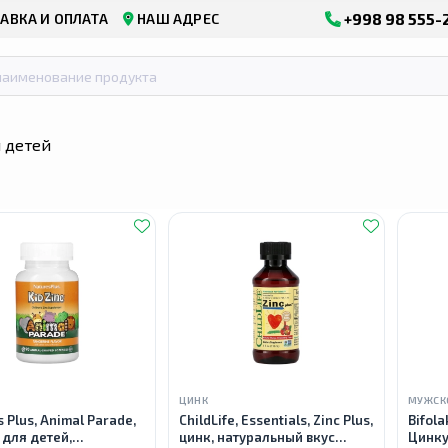
+998 98 555-
АВКА И ОПЛАТА
НАШ АДРЕС
 детей
ЦИНК
МУЖСК
s Plus, Animal Parade,
ChildLife, Essentials, Zinc Plus,
Bifol
c для детей,
цинк, натуральный вкус
Цинкум