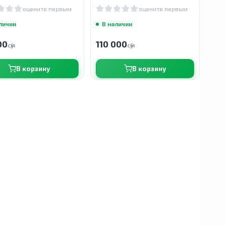
детей, ягодная смесь, 5 мг,
оцените первым
оцените первым
42 таблетки
личии
В наличии
00
110 000
сӯм
сӯм
В корзину
В корзину