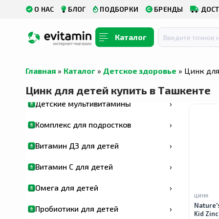
О НАС
БЛОГ
ПОДБОРКИ
БРЕНДЫ
ДОСТ
Каталог
⬅️ Все категории
Главная
»
Каталог
»
Детское здоровье
» Цинк для
Детское здоровье
›
Цинк для детей купить в Ташкенте
Детские мультивитамины
›
Комплекс для подростков
›
Витамин Д3 для детей
›
Витамин С для детей
›
Омега для детей
›
ЦИНК
Nature'
Пробиотики для детей
›
Kid Zin