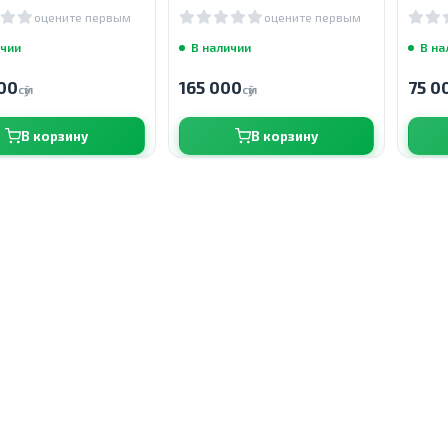
льный вкус
манго и клубники, 118 мл
оцените первым
оцените первым
ина, 90 пастилок
ичии
В наличии
В на
00
165 000
75 0
сӯм
сӯм
В корзину
В корзину