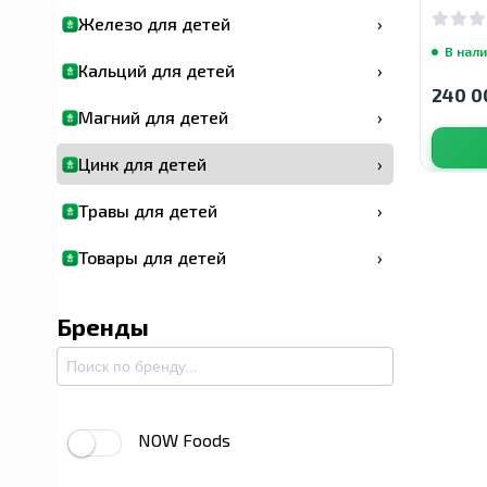
натура
Железо для детей
›
мандар
В нал
Кальций для детей
›
240 0
Магний для детей
›
Цинк для детей
›
Травы для детей
›
Товары для детей
›
Бренды
NOW Foods