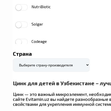
NutriBiotic
Solgar
Codeage
Страна
Dr. Mercola
Prime Powders
Цинк для детей в Узбекистане – луч
Airborne
Цинк — это важный микроэлемент, необходим
сайте Evitamin.uz вы найдете разнообразные
свойствами для укрепления иммунной системы
YumEarth