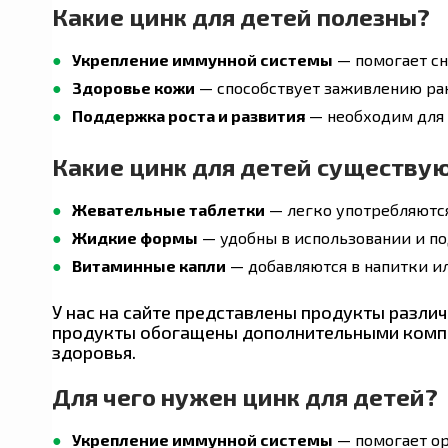
Какие цинк для детей полезны?
Укрепление иммунной системы
— помогает сн
Crest
Здоровье кожи
— способствует заживлению ра
Поддержка роста и развития
— необходим для 
Mucinex
Какие цинк для детей существу
Flexitol
Жевательные таблетки
— легко употребляются
Жидкие формы
— удобны в использовании и по
Витаминные капли
— добавляются в напитки и
Morningstar Minerals
У нас на сайте представлены продукты разли
продукты обогащены дополнительными компон
Nutricost
здоровья.
Для чего нужен цинк для детей?
Global Healing
Укрепление иммунной системы
— помогает ор