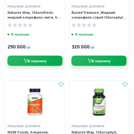
ПИЩЕВЫЕ ДОБАВКИ
ПИЩЕВЫЕ ДОБАВКИ
Natures Way, Chlorofresh,
Buried Treasure, Жидкий
жидкий хлорофилл, мята, 480
хлорофилл, Liquid Chlorophyll,
мл
100 мг, мята, 496 мл
В наличии
В наличии
290 000
320 000
сӯм
сӯм
В корзину
В корзину
ПИЩЕВЫЕ ДОБАВКИ
ПИЩЕВЫЕ ДОБАВКИ
NOW Foods, Хлорелла,
Natures Way, Chlorophyll,