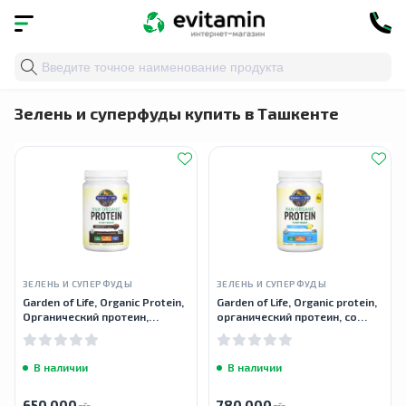
Главная
»
Каталог
»
Травы и натуральные средства
»
Зелень и суперфуды купить в Ташкенте
ЗЕЛЕНЬ И СУПЕРФУДЫ
ЗЕЛЕНЬ И СУПЕРФУДЫ
Garden of Life, Organic Protein,
Garden of Life, Organic protein,
Органический протеин,
органический протеин, со
шоколад, 700 г
вкусом ваниль, 660 г
В наличии
В наличии
650 000
780 000