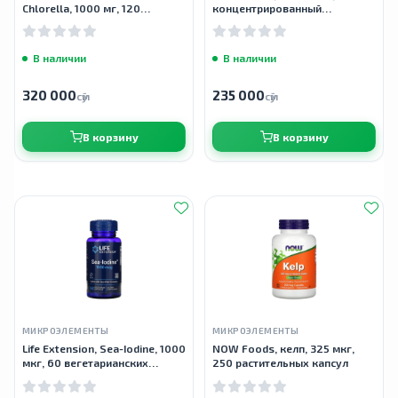
Chlorella, 1000 мг, 120
концентрированный
таблеток
хлорофилл, 100 мг, 90 капсул
В наличии
В наличии
320 000
235 000
сӯм
сӯм
В корзину
В корзину
МИКРОЭЛЕМЕНТЫ
МИКРОЭЛЕМЕНТЫ
Life Extension, Sea-Iodine, 1000
NOW Foods, келп, 325 мкг,
мкг, 60 вегетарианских
250 растительных капсул
капсул