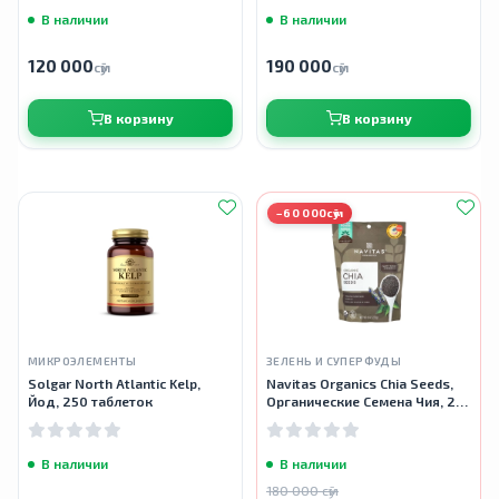
В наличии
В наличии
120 000
190 000
сӯм
сӯм
В корзину
В корзину
−60 000сӯм
МИКРОЭЛЕМЕНТЫ
ЗЕЛЕНЬ И СУПЕРФУДЫ
Solgar North Atlantic Kelp,
Navitas Organics Chia Seeds,
Йод, 250 таблеток
Органические Семена Чия, 227
г
В наличии
В наличии
180 000 сӯм