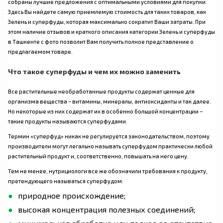
собраны лучшие предложения с оптимальными условиями для покупки.
Здесь Вы найдете самую приемлемую стоимость для таких товаров, как
Зелень и суперфуды, которая максимально сократит Ваши затраты. При
этом наличие отзывов и краткого описания категории Зелень и суперфуды
в Ташкенте с фото позволит Вам получить полное представление о
предлагаемом товаре.
Что такое суперфуды и чем их можно заменить
Все растительные необработанные продукты содержат ценные для
организма вещества – витамины, минералы, антиоксиданты и так далее.
Но некоторые из них содержат их в особенно большой концентрации –
такие продукты называются суперфудами.
Термин «суперфуд» никак не регулируется законодательством, поэтому
производители могут легально называть суперфудом практически любой
растительный продукт и, соответственно, повышать на него цену.
Тем не менее, нутрициологи все же обозначили требования к продукту,
претендующего называться суперфудом:
природное происхождение;
высокая концентрация полезных соединений;