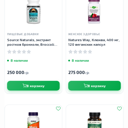
ПИЩЕВЫЕ ДОБАВКИ
ЖЕНСКОЕ ЗДОРОВЬЕ
Source Naturals, экстракт
Natures Way, Клюква, 400 мг,
ростков брокколи, Broccoli
120 веганских капсул
Sprouts Extract, 250 мг, 60
таблеток
В наличии
В наличии
250 000
275 000
сӯм
сӯм
В корзину
В корзину