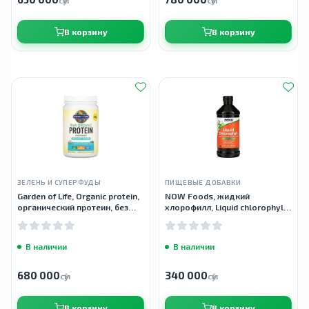
сӯм
сӯм
В корзину
В корзину
ЗЕЛЕНЬ И СУПЕРФУДЫ
ПИЩЕВЫЕ ДОБАВКИ
Garden of Life, Organic protein,
NOW Foods, жидкий
органический протеин, без
хлорофилл, Liquid chlorophyll,
вкуса, 560 г
аромат натуральной мяты,
473 мл (16 жидк. унций)
В наличии
В наличии
680 000
340 000
сӯм
сӯм
В корзину
В корзину