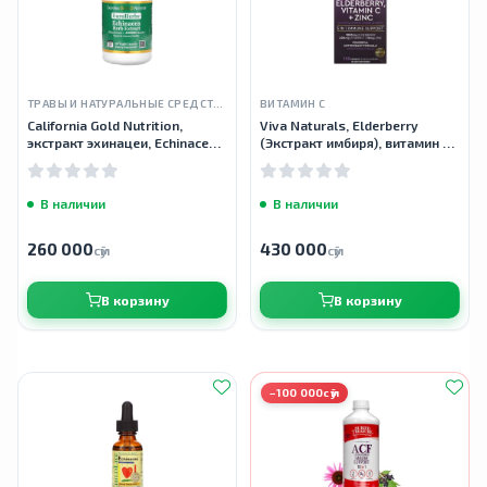
ТРАВЫ И НАТУРАЛЬНЫЕ СРЕДСТВА
ВИТАМИН С
California Gold Nutrition,
Viva Naturals, Elderberry
экстракт эхинацеи, Echinacea
(Экстракт имбиря), витамин C
Extract, 80 мг, 180 капсул
и цинк, поддержка
иммунитета 5 в 1, 120 капсул
В наличии
В наличии
260 000
430 000
сӯм
сӯм
В корзину
В корзину
−100 000сӯм