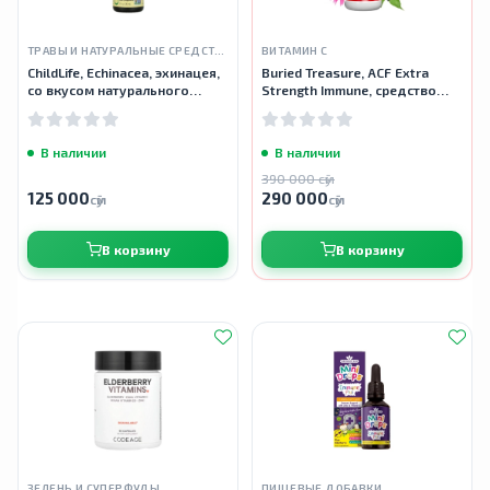
ТРАВЫ И НАТУРАЛЬНЫЕ СРЕДСТВА
ВИТАМИН С
ChildLife, Echinacea, эхинацея,
Buried Treasure, ACF Extra
со вкусом натурального
Strength Immune, средство
апельсина, 30 мл
для укрепления иммунитета,
496 мл
В наличии
В наличии
390 000 сӯм
125 000
290 000
сӯм
сӯм
В корзину
В корзину
ЗЕЛЕНЬ И СУПЕРФУДЫ
ПИЩЕВЫЕ ДОБАВКИ