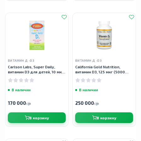
ВИТАМИН Д -D3
ВИТАМИН Д -D3
Carlson Labs, Super Daily,
California Gold Nutrition,
витамин D3 для детей, 10 мкг
витамин D3, 125 мкг (5000
(400 МЕ), 10,3 мл (0,35 жидк.
МЕ), 360 капсул из рыбьего
унций)
желатина
В наличии
В наличии
170 000
250 000
сӯм
сӯм
В корзину
В корзину