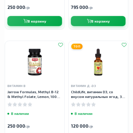
250 000
795 000
сӯм
сӯм
В корзину
В корзину
ТОП
ВИТАМИН B
ВИТАМИН Д -D3
Jarrow Formulas, Methyl B-12
ChildLife, витамин D3, со
& Methyl Folate, Lemon, 100
вкусом натуральных ягод, 30
Chewable Tablets
мл (1 жидк. унция)
В наличии
В наличии
250 000
120 000
сӯм
сӯм