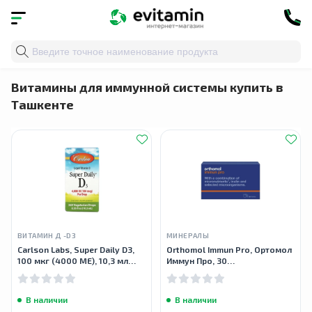
Главная
»
Каталог
»
Здоровье органов и систем
» Им
Витамины для иммунной системы купить в
Ташкенте
ВИТАМИН Д -D3
МИНЕРАЛЫ
Carlson Labs, Super Daily D3,
Orthomol Immun Pro, Ортомол
100 мкг (4000 МЕ), 10,3 мл
Иммун Про, 30
(0,35 жидк. Унции)
порошок+капсула
В наличии
В наличии