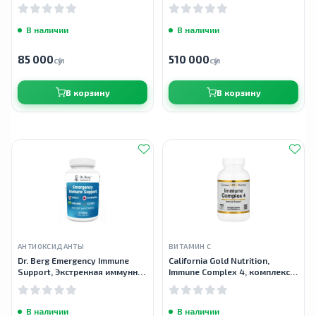
10 стиков
В наличии
В наличии
85 000
510 000
сӯм
сӯм
В корзину
В корзину
АНТИОКСИДАНТЫ
ВИТАМИН С
Dr. Berg Emergency Immune
California Gold Nutrition,
Support, Экстренная иммунная
Immune Complex 4, комплекс
поддержка, 60 таблеток
для укрепления иммунитета,
60 растительных капсул
В наличии
В наличии