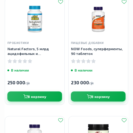
ПРОБИОТИКИ
ПИЩЕВЫЕ ДОБАВКИ
Natural Factors, 5 млрд
NOW Foods, суперферменты,
ацидофильных и
90 таблеток
бифидобактерий, 90
вегетарианских капсул
В наличии
В наличии
250 000
230 000
сӯм
сӯм
В корзину
В корзину