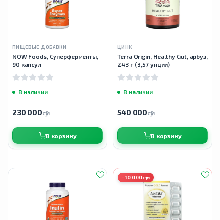
ПИЩЕВЫЕ ДОБАВКИ
ЦИНК
NOW Foods, Суперферменты,
Terra Origin, Healthy Gut, арбуз,
90 капсул
243 г (8,57 унции)
В наличии
В наличии
230 000
540 000
сӯм
сӯм
В корзину
В корзину
−10 000сӯм