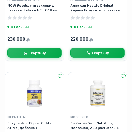
NOW Foods, гидрохлорид
American Health, Original
бетаина, Betaine HCL, 648 мг,
Papaya Enzyme, оригинальный
120 растительных капсул
фермент папайи, 250
жевательных таблеток
В наличии
В наличии
230 000
220 000
сӯм
сӯм
В корзину
В корзину
ФЕРМЕНТЫ
МОЛОЗИВО
Enzymedica, Digest Gold с
California Gold Nutrition,
ATPro, добавка с
молозиво, 240 растительных