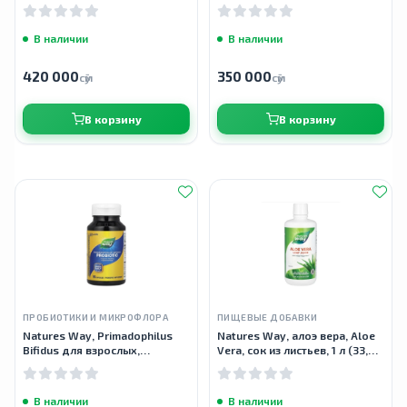
пищеварительными
капсул
ферментами, 45 капсул
В наличии
В наличии
420 000
350 000
сӯм
сӯм
В корзину
В корзину
ПРОБИОТИКИ И МИКРОФЛОРА
ПИЩЕВЫЕ ДОБАВКИ
Natures Way, Primadophilus
Natures Way, алоэ вера, Aloe
Bifidus для взрослых,
Vera, сок из листьев, 1 л (33,8
Примадофилус Бифидус, 5
жидк. унции)
млрд КОЕ, 90 капсул
В наличии
В наличии