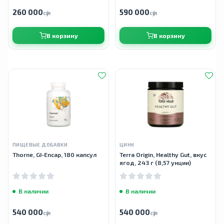
260 000
590 000
сӯм
сӯм
В корзину
В корзину
ПИЩЕВЫЕ ДОБАВКИ
ЦИНК
Thorne, GI-Encap, 180 капсул
Terra Origin, Healthy Gut, вкус
ягод, 243 г (8,57 унции)
В наличии
В наличии
540 000
540 000
сӯм
сӯм