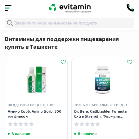
Главная
»
Каталог
»
Здоровье органов и систем
» По
Витамины для поддержки пищеварения
купить в Ташкенте
ПОДДЕРЖКА ПИЩЕВАРЕНИЯ
ТРАВЫ И НАТУРАЛЬНЫЕ СРЕДСТВА
Амино Сорб, Amino Sorb, 300
Dr. Berg, Gallbladder Formula
мл флакон
Extra Strength, Формула
желчного пузыря, 90 капсул
В наличии
В наличии