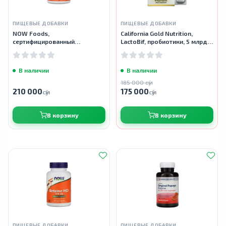
ПИЩЕВЫЕ ДОБАВКИ
ПИЩЕВЫЕ ДОБАВКИ
NOW Foods,
California Gold Nutrition,
сертифицированный
LactoBif, пробиотики, 5 млрд
органический инулин,
КОЕ, 60 растительных капсул
пребиотик в чистом порошке,
227 г
В наличии
В наличии
185 000 сӯм
210 000
175 000
сӯм
сӯм
В корзину
В корзину
ПИЩЕВЫЕ ДОБАВКИ
ПИЩЕВЫЕ ДОБАВКИ