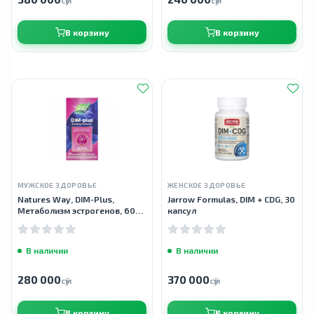
сӯм
сӯм
В корзину
В корзину
МУЖСКОЕ ЗДОРОВЬЕ
ЖЕНСКОЕ ЗДОРОВЬЕ
Natures Way, DIM-Plus,
Jarrow Formulas, DIM + CDG, 30
Метаболизм эстрогенов, 60
капсул
вегетарианских капсул
В наличии
В наличии
280 000
370 000
сӯм
сӯм
В корзину
В корзину