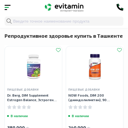
Главная
»
Каталог
»
Здоровье органов и систем
» Ре
Репродуктивное здоровье купить в Ташкенте
ПИЩЕВЫЕ ДОБАВКИ
ПИЩЕВЫЕ ДОБАВКИ
Dr. Berg, DIM Supplement
NOW Foods, DIM 200
Estrogen Balance, Эстроген
(дииндолилметан), 90
баланс, 60 капсул
растительных капсул
В наличии
В наличии
380 000
240 000