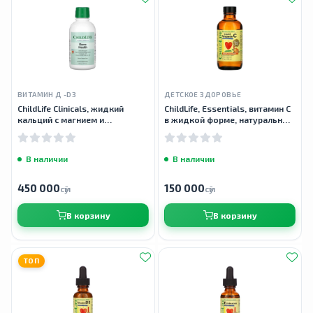
ВИТАМИН Д -D3
ДЕТСКОЕ ЗДОРОВЬЕ
ChildLife Clinicals, жидкий
ChildLife, Essentials, витамин C
кальций с магнием и
в жидкой форме, натуральный
витамином D3 + K2, liquid
апельсиновый вкус, 118,5 мл (4
calcium with magnesium and
жидк. унции)
vitamin D3 + K2,
В наличии
В наличии
450 000
150 000
сӯм
сӯм
В корзину
В корзину
ТОП