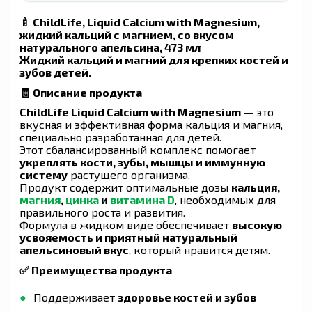
🍼
ChildLife, Liquid Calcium with Magnesium,
жидкий кальций с магнием, со вкусом
натурального апельсина, 473 мл
Жидкий кальций и магний для крепких костей и
зубов детей.
🧾 Описание продукта
ChildLife Liquid Calcium with Magnesium
— это
вкусная и эффективная форма кальция и магния,
специально разработанная для детей.
Этот сбалансированный комплекс помогает
укреплять кости, зубы, мышцы и иммунную
систему
растущего организма.
Продукт содержит оптимальные дозы
кальция,
магния
,
цинка
и
витамина D
, необходимых для
правильного роста и развития.
Формула в жидком виде обеспечивает
высокую
усвояемость и приятный натуральный
апельсиновый вкус
, который нравится детям.
✅ Преимущества продукта
Поддерживает
здоровье костей и зубов