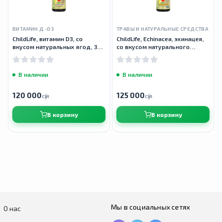
ВИТАМИН Д -D3
ТРАВЫ И НАТУРАЛЬНЫЕ СРЕДСТВА
ChildLife, витамин D3, со
ChildLife, Echinacea, эхинацея,
вкусом натуральных ягод, 30
со вкусом натурального
мл (1 жидк. унция)
апельсина, 30 мл
В наличии
В наличии
120 000
125 000
сӯм
сӯм
В корзину
В корзину
Мы в социальных сетях
О нас