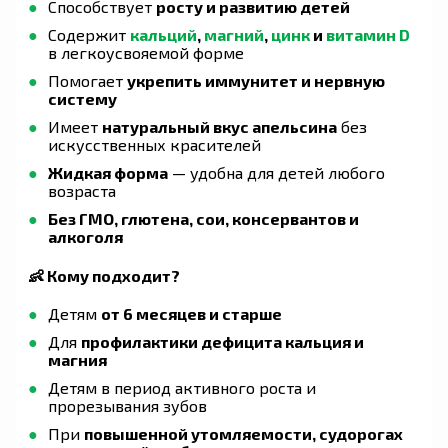
Способствует
росту и развитию детей
Содержит
кальций
,
магний
,
цинк
и
витамин D
в легкоусвояемой форме
Помогает
укрепить иммунитет и нервную
систему
Имеет
натуральный вкус апельсина
без
искусственных красителей
Жидкая форма
— удобна для детей любого
возраста
Без ГМО, глютена, сои, консервантов и
алкоголя
👶 Кому подходит?
Детям
от 6 месяцев и старше
Для
профилактики дефицита кальция и
магния
Детям в период активного роста и
прорезывания зубов
При
повышенной утомляемости, судорогах