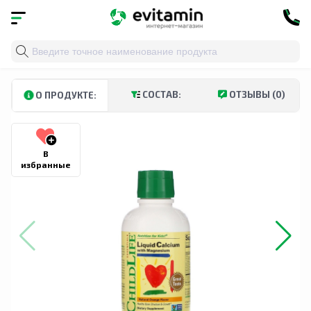
Главная
»
Каталог
»
Детское здоровье
» ChildLife, ж
СОСТАВ:
ОТЗЫВЫ (0)
О ПРОДУКТЕ:
В
избранные