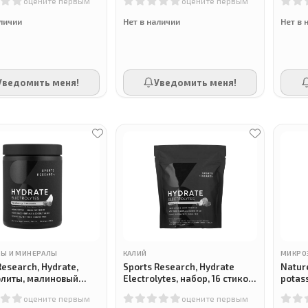
оцените первым
оцените первым
аличии
Нет в наличии
Нет в 
Уведомить меня!
Уведомить меня!
Ы И МИНЕРАЛЫ
КАЛИЙ
МИКРО
Research, Hydrate,
Sports Research, Hydrate
Natur
олиты, малиновый
Electrolytes, набор, 16 стиков
potass
, 450 г
по 5 г
оцените первым
оцените первым