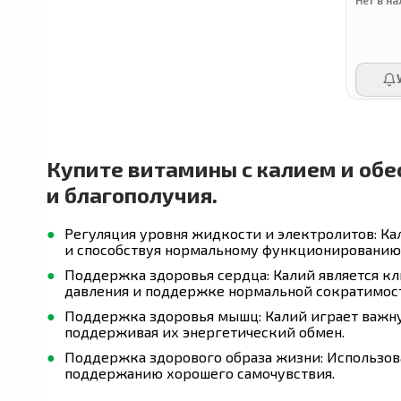
Gaia Herbs
Buried Treasure
Trace Minerals
Купите витамины с калием и обе
и благополучия.
Doppelherz
Регуляция уровня жидкости и электролитов: Ка
и способствуя нормальному функционированию 
Поддержка здоровья сердца: Калий является кл
Orthomol
давления и поддержке нормальной сократимос
Поддержка здоровья мышц: Калий играет важн
поддерживая их энергетический обмен.
Xtend
Поддержка здорового образа жизни: Использова
поддержанию хорошего самочувствия.