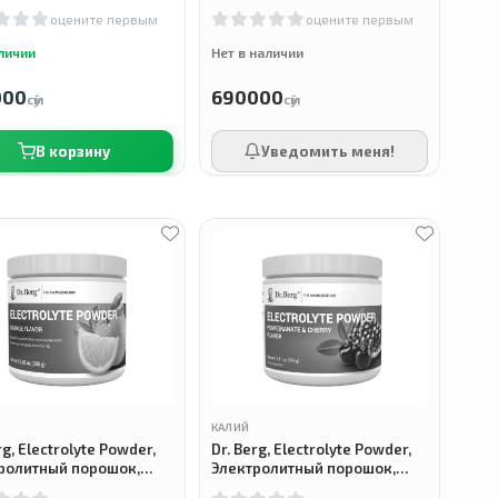
клубничный лимонад, 300 г
оцените первым
оцените первым
личии
Нет в наличии
000
690000
сӯм
сӯм
В корзину
Уведомить меня!
КАЛИЙ
rg, Electrolyte Powder,
Dr. Berg, Electrolyte Powder,
ролитный порошок,
Электролитный порошок,
синовый вкус, 300 г
Вкус граната и вишни, 315 г