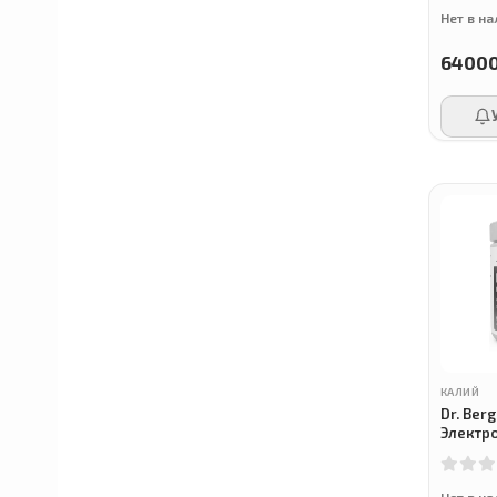
Нет в н
6400
Crest
Mucinex
Flexitol
Morningstar Minerals
Nutricost
КАЛИЙ
Dr. Berg
Электр
Малина 
Global Healing
Нет в н