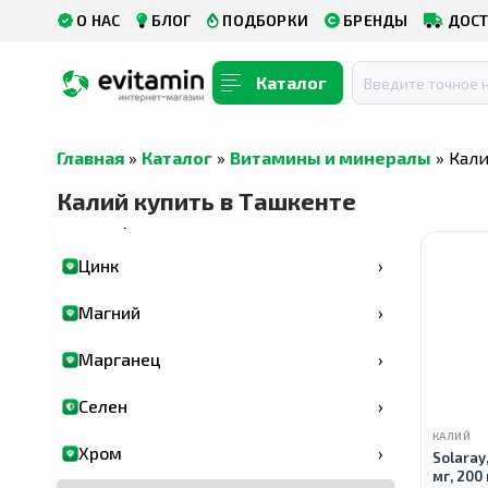
О НАС
БЛОГ
ПОДБОРКИ
БРЕНДЫ
ДОСТ
Витамин Д -D3
›
Липосомальный витамин Д - D3
›
Каталог
Витамин Е
›
Главная
»
Каталог
»
Витамины и минералы
» Кал
Витамин К
›
Калий купить в Ташкенте
Минералы
›
Цинк
›
Магний
›
Марганец
›
Селен
›
КАЛИЙ
Хром
›
Solaray
мг, 200