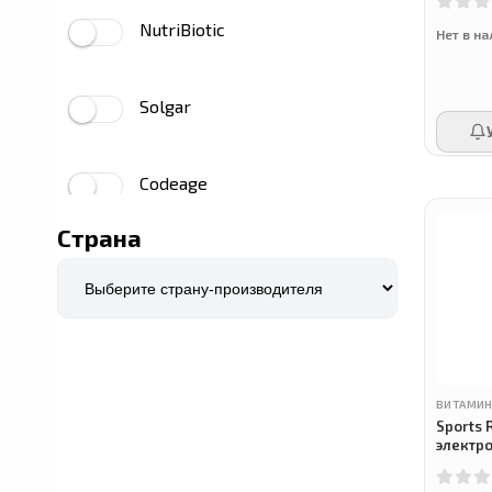
NutriBiotic
Нет в н
Женские мультивитамины
›
Мужские мультивитамины
›
Solgar
Мужские мультивитамины 50+
›
Женские мультивитамины 50+
›
Codeage
Пренатальные витамины
›
Страна
Dr. Mercola
Prime Powders
ВИТАМИН
Airborne
Sports 
электр
лимонад
YumEarth