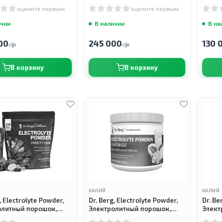
таблеток
оцените первым
оцените первым
ичии
В наличии
В на
00
245 000
130 
сӯм
сӯм
В корзину
В корзину
КАЛИЙ
КАЛИЙ
, Electrolyte Powder,
Dr. Berg, Electrolyte Powder,
Dr. Be
олитный порошок,
Электролитный порошок,
Элект
28 стиков
Лимонадный вкус, 300 г
Апель