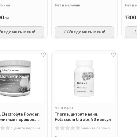
аличии
Нет в наличии
Нет в 
00
1300
сӯм
Уведомить меня!
Уведомить меня!
МИНЕРАЛЫ
, Electrolyte Powder,
Thorne, цитрат калия,
олитный порошок,
Potassium Citrate, 90 капсул
и лимон, 330 г
оцените первым
оцените первым
аличии
Нет в наличии