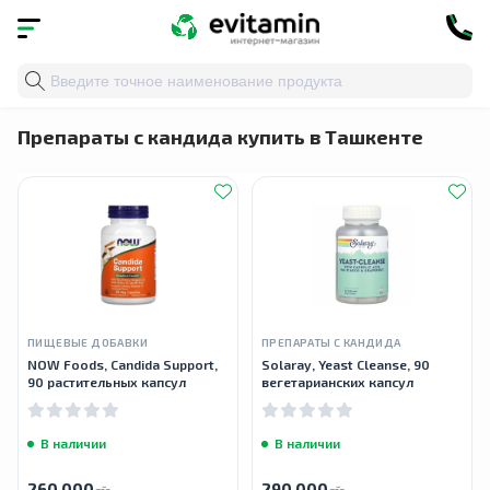
Главная
»
Каталог
»
Пробиотики и ферменты
» Препа
Препараты с кандида купить в Ташкенте
ПИЩЕВЫЕ ДОБАВКИ
ПРЕПАРАТЫ С КАНДИДА
NOW Foods, Candida Support,
Solaray, Yeast Cleanse, 90
90 растительных капсул
вегетарианских капсул
В наличии
В наличии
260 000
290 000