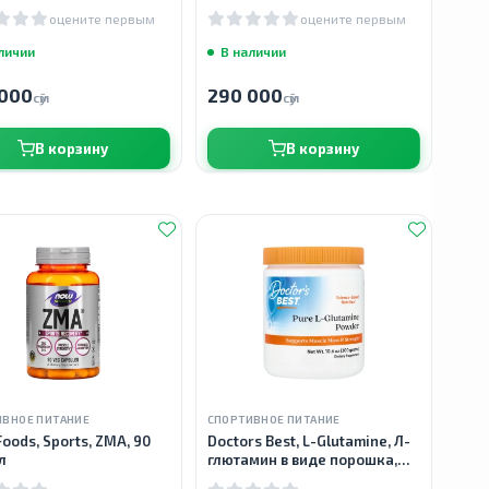
ток
таблеток
оцените первым
оцените первым
личии
В наличии
000
290 000
сӯм
сӯм
В корзину
В корзину
ИВНОЕ ПИТАНИЕ
СПОРТИВНОЕ ПИТАНИЕ
oods, Sports, ZMA, 90
Doctors Best, L-Glutamine, Л-
л
глютамин в виде порошка,
300 г