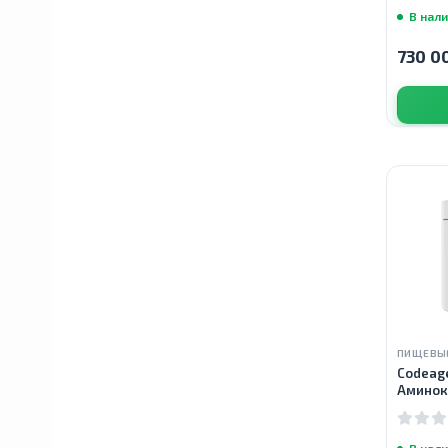
В нал
730 0
Crest
Mucinex
Flexitol
Morningstar Minerals
Nutricost
ПИЩЕВЫ
Codeag
Аминок
Sport, 
Global Healing
капсул
В нал