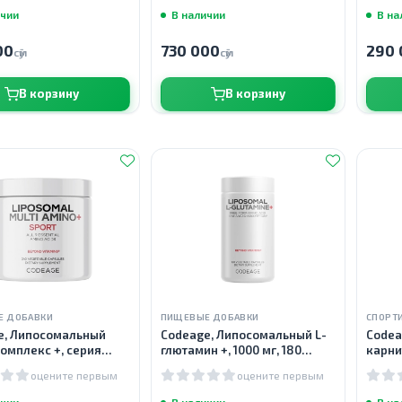
ичии
В наличии
В на
00
730 000
290 
сӯм
сӯм
В корзину
В корзину
Е ДОБАВКИ
ПИЩЕВЫЕ ДОБАВКИ
СПОРТ
e, Липосомальный
Codeage, Липосомальный L-
Codea
омплекс +, серия
глютамин +, 1000 мг, 180
карни
240 растительных
растительных капсул
капсу
оцените первым
оцените первым
ичии
В наличии
В на