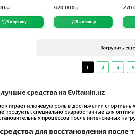
00
420 000
270 
сӯм
сӯм
В корзину
В корзину
Загрузить ещ
1
2
3
4
лучшие средства на Evitamin.uz
ок играет ключевую роль в достижении спортивных
ные продукты, специально разработанные для оптим
становительных процессов после интенсивных нагру
средства для восстановления после 