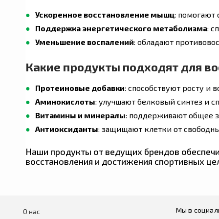
Ускоренное восстановление мышц
: помогают
Orgain
Поддержка энергетического метаболизма
: 
Уменьшение воспалений
: обладают противово
FutureBiotics
Какие продукты подходят для во
Протеиновые добавки
: способствуют росту и 
BioSil
Аминокислоты
: улучшают белковый синтез и 
Витамины и минералы
: поддерживают общее з
Антиоксиданты
: защищают клетки от свободн
Sovereign Silver
Наши продукты от ведущих брендов обеспечи
восстановления и достижения спортивных це
Laguna Moon
Protocol for life balance
Мы в социал
О нас