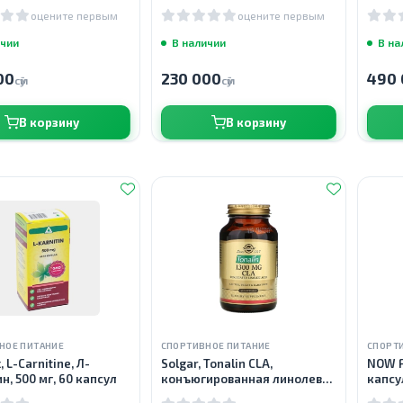
ок
табле
оцените первым
оцените первым
ичии
В наличии
В на
00
230 000
490 
сӯм
сӯм
В корзину
В корзину
НОЕ ПИТАНИЕ
СПОРТИВНОЕ ПИТАНИЕ
СПОРТ
 L-Carnitine, Л-
Solgar, Tonalin CLA,
NOW F
н, 500 мг, 60 капсул
конъюгированная линолевая
капсу
кислота (КЛК), 1300 мг, 60