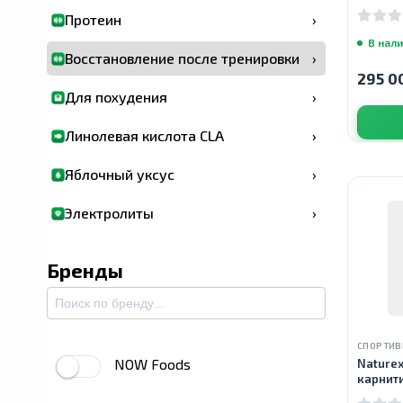
таблет
Протеин
›
В нал
Восстановление после тренировки
›
295 0
Для похудения
›
Линолевая кислота CLA
›
Яблочный уксус
›
Электролиты
›
Бренды
СПОРТИВ
NOW Foods
Naturex,
карнити