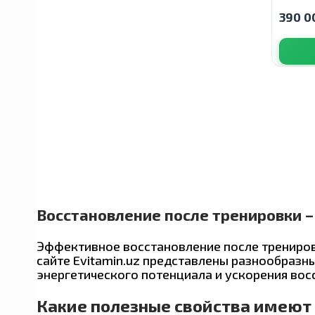
Usp Labs
390 0
Biotact
COLLA GEN
Tums
Lily Moon
Восстановление после тренировки – 
Эффективное восстановление после трениров
Culturelle
сайте Evitamin.uz представлены разнообраз
энергетического потенциала и ускорения вос
Какие полезные свойства имеют 
Mini Drops