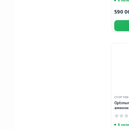
590 0
Gaia Herbs
Buried Treasure
Trace Minerals
Doppelherz
Orthomol
СПОРТИВ
Optimum
аминок
Xtend
разветв
капсул
В нал