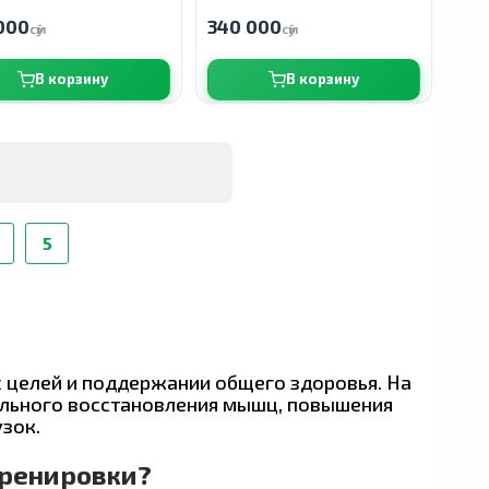
000
340 000
сӯм
сӯм
В корзину
В корзину
е
5
 целей и поддержании общего здоровья. На
ального восстановления мышц, повышения
зок.
тренировки?