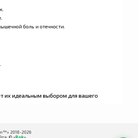
к.
.
ышечной боль и отечности.
.
ет их идеальным выбором для вашего
in™» 2018-2026
та: © «
Rok
»