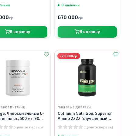
личии
В наличии
000
670 000
сӯм
сӯм
В корзину
В корзину
−20 000сӯм
ИВНОЕ ПИТАНИЕ
ПИЩЕВЫЕ ДОБАВКИ
ge, Липосомальный L-
Optimum Nutrition, Superior
тин плюс, 500 мг, 90
Amino 2222, Улучшенный
л
Амино, 320 таблеток
оцените первым
оцените первым
личии
В наличии