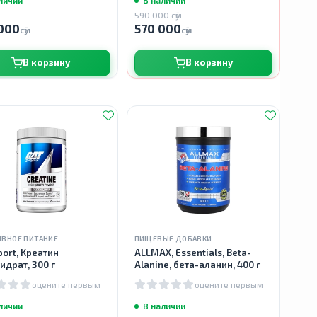
590 000 сӯм
000
570 000
сӯм
сӯм
В корзину
В корзину
ИВНОЕ ПИТАНИЕ
ПИЩЕВЫЕ ДОБАВКИ
port, Креатин
ALLMAX, Essentials, Beta-
идрат, 300 г
Alanine, бета-аланин, 400 г
оцените первым
оцените первым
личии
В наличии