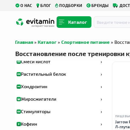
О НАС
БЛОГ
ПОДБОРКИ
БРЕНДЫ
ДОСТ
Изолят протеин
›
Каталог
Сывороточный протеин
›
Гейнер
›
Главная
»
Каталог
»
Спортивное питание
» Восста
BCAA
›
Восстановление после тренировки к
Смеси кислот
›
Растительный белок
›
Хондроитин
›
Жиросжигатели
›
Стимуляторы
›
ПИЩЕВЫ
Jarrow 
Кофеин
›
Л-глута