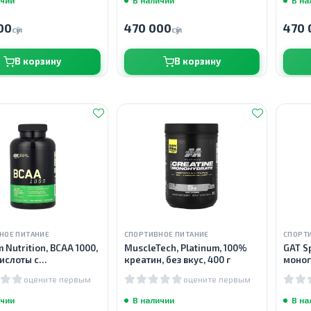
00
470 000
470 
сӯм
сӯм
В корзину
В корзину
НОЕ ПИТАНИЕ
СПОРТИВНОЕ ПИТАНИЕ
СПОРТ
 Nutrition, BCAA 1000,
MuscleTech, Platinum, 100%
GAT S
ислоты с
креатин, без вкус, 400 г
моног
лённой цепью, 200
оцените первым
оцените первым
ичии
В наличии
В на