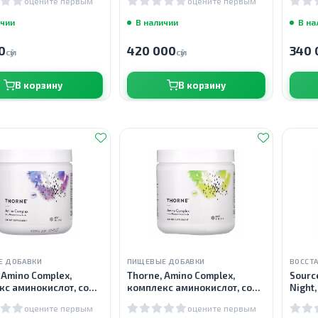
оцените первым
оцените первым
мягких таблеток
ичии
В наличии
В на
0
420 000
340 
сӯм
сӯм
В корзину
В корзину
Е ДОБАВКИ
ПИЩЕВЫЕ ДОБАВКИ
 Amino Complex,
Thorne, Amino Complex,
Sourc
кс аминокислот, со
комплекс аминокислот, со
Night
ягод, 228 г
вкусом лимон, 231 г
амино
оцените первым
оцените первым
капсу