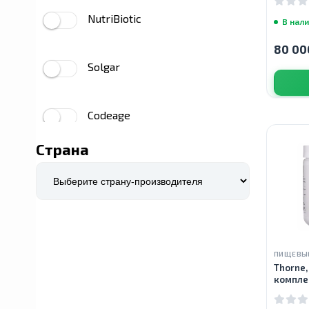
NutriBiotic
В нал
80 00
Solgar
Codeage
Страна
Dr. Mercola
Prime Powders
ПИЩЕВЫ
Airborne
Thorne,
компле
вкусом 
YumEarth