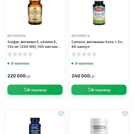
ВИТАМИНЫ
ВИТАМИН А
Solgar, витамин Е, vitamin E,
Carlson, витамины Aces + Zn,
134 мг (200 МЕ), 100 мягких
60 капсул
желатиновых капсул
В наличии
В наличии
220 000
240 000
сӯм
сӯм
В корзину
В корзину