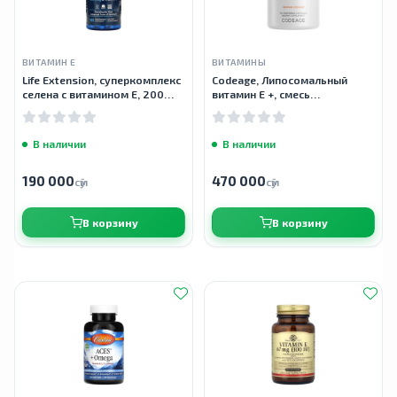
ВИТАМИН Е
ВИТАМИНЫ
Life Extension, суперкомплекс
Codeage, Липосомальный
селена с витамином E, 200
витамин E +, смесь
мкг, 100 вегетарианских
токоферолов, 90 капсул
капсул
В наличии
В наличии
190 000
470 000
сӯм
сӯм
В корзину
В корзину