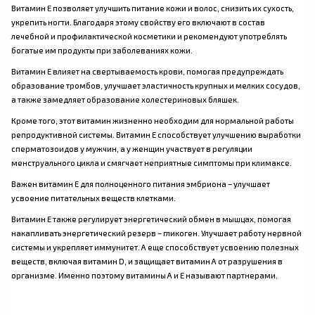
Витамин Е позволяет улучшить питание кожи и волос, снизить их сухость,
укрепить ногти. Благодаря этому свойству его включают в состав
лечебной и профилактической косметики и рекомендуют употреблять
богатые им продукты при заболеваниях кожи.
Витамин Е влияет на свертываемость крови, помогая предупреждать
образование тромбов, улучшает эластичность крупных и мелких сосудов,
а также замедляет образование холестериновых бляшек.
Кроме того, этот витамин жизненно необходим для нормальной работы
репродуктивной системы. Витамин Е способствует улучшению выработки
сперматозоидов у мужчин, а у женщин участвует в регуляции
менструального цикла и смягчает неприятные симптомы при климаксе.
Важен витамин Е для полноценного питания эмбриона – улучшает
усвоение питательных веществ клетками.
Витамин Е также регулирует энергетический обмен в мышцах, помогая
накапливать энергетический резерв – гликоген. Улучшает работу нервной
системы и укрепляет иммунитет. А еще способствует усвоению полезных
веществ, включая витамин D, и защищает витамин А от разрушения в
организме. Именно поэтому витамины А и Е называют партнерами.