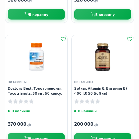
сӯм
сӯм
В корзину
В корзину
ВИТАМИНЫ
ВИТАМИНЫ
Doctors Best, Токотриенолы,
Solgar, Vitamin E, Витамин Е (
Tocotrienols, 50 мг, 60 капсул
400 IU) 50 Softgel
В наличии
В наличии
370 000
200 000
сӯм
сӯм
В корзину
В корзину