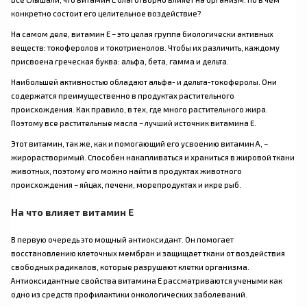
конкретно состоит его целительное воздействие?
На самом деле, витамин Е – это целая группа биологически активных
веществ: токоферолов и токотриенолов. Чтобы их различить, каждому
присвоена греческая буква: альфа, бета, гамма и дельта.
Наибольшей активностью обладают альфа- и дельта-токоферолы. Они
содержатся преимущественно в продуктах растительного
происхождения. Как правило, в тех, где много растительного жира.
Поэтому все растительные масла – лучший источник витамина Е.
Этот витамин, так же, как и помогающий его усвоению витамин А, –
жирорастворимый. Способен накапливаться и храниться в жировой ткани
животных, поэтому его можно найти в продуктах животного
происхождения – яйцах, печени, морепродуктах и икре рыб.
На что влияет витамин Е
В первую очередь это мощный антиоксидант. Он помогает
восстановлению клеточных мембран и защищает ткани от воздействия
свободных радикалов, которые разрушают клетки организма.
Антиоксидантные свойства витамина Е рассматриваются учеными как
одно из средств профилактики онкологических заболеваний.