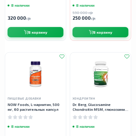
В наличии
В наличии
590 000 сӯм
320 000
250 000
сӯм
сӯм
В корзину
В корзину
ПИЩЕВЫЕ ДОБАВКИ
ХОНДРОИТИН
NOW Foods, L-карнитин, 500
Dr. Berg, Glucosamine
мг, 60 растительных капсул
Chondroitin MSM, глюкозамин,
хондроитин и МСМ, 120
капсул
В наличии
В наличии