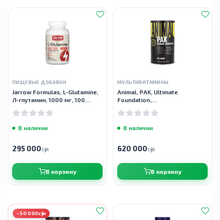
ПИЩЕВЫЕ ДОБАВКИ
МУЛЬТИВИТАМИНЫ
Jarrow Formulas, L-Glutamine,
Animal, PAK, Ultimate
Л-глутамин, 1000 мг, 100
Foundation,
таблеток
мультивитаминный комплекс,
44 пакетика
В наличии
В наличии
295 000
620 000
сӯм
сӯм
В корзину
В корзину
−50 000сӯм