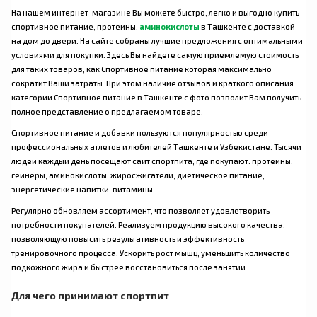
На нашем интернет-магазине Вы можете быстро, легко и выгодно купить
спортивное питание, протеины,
аминокислоты
в Ташкенте с доставкой
на дом до двери. На сайте собраны лучшие предложения с оптимальными
условиями для покупки. Здесь Вы найдете самую приемлемую стоимость
для таких товаров, как Спортивное питание которая максимально
сократит Ваши затраты. При этом наличие отзывов и краткого описания
категории Спортивное питание в Ташкенте с фото позволит Вам получить
полное представление о предлагаемом товаре.
Спортивное питание и добавки пользуются популярностью среди
профессиональных атлетов и любителей Ташкенте и Узбекистане. Тысячи
людей каждый день посещают сайт спортпита, где покупают: протеины,
гейнеры, аминокислоты, жиросжигатели, диетическое питание,
энергетические напитки, витамины.
Регулярно обновляем ассортимент, что позволяет удовлетворить
потребности покупателей. Реализуем продукцию высокого качества,
позволяющую повысить результативность и эффективность
тренировочного процесса. Ускорить рост мышц, уменьшить количество
подкожного жира и быстрее восстановиться после занятий.
Для чего принимают спортпит