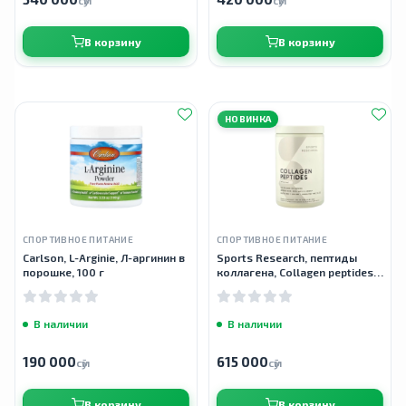
сӯм
сӯм
В корзину
В корзину
НОВИНКА
СПОРТИВНОЕ ПИТАНИЕ
СПОРТИВНОЕ ПИТАНИЕ
Carlson, L-Arginie, Л-аргинин в
Sports Research, пептиды
порошке, 100 г
коллагена, Collagen peptides,
без вкусовых добавок, 454 г
(16 унций)
В наличии
В наличии
190 000
615 000
сӯм
сӯм
В корзину
В корзину