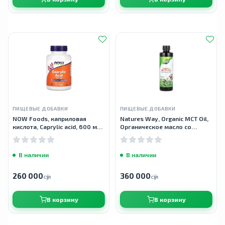
ПИЩЕВЫЕ ДОБАВКИ
ПИЩЕВЫЕ ДОБАВКИ
NOW Foods, каприловая
Natures Way, Organic MCT Oil,
кислота, Caprylic acid, 600 мг,
Органическое масло со
100 мягких таблеток
среднецепочечными
триглицеридами (СЦТ), 480 мл
(16 жидких унций)
В наличии
В наличии
260 000
360 000
сӯм
сӯм
В корзину
В корзину