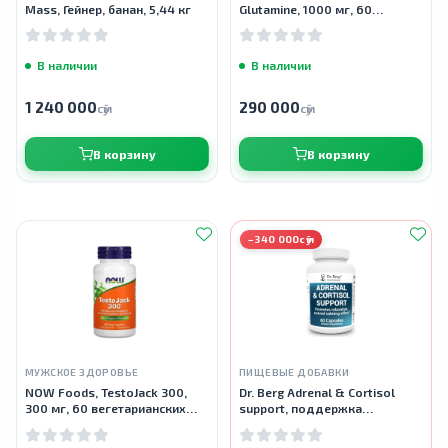
Mass, Гейнер, банан, 5,44 кг
Glutamine, 1000 мг, 60
таблеток
В наличии
В наличии
1 240 000
290 000
сӯм
сӯм
В корзину
В корзину
−340 000сӯм
МУЖСКОЕ ЗДОРОВЬЕ
ПИЩЕВЫЕ ДОБАВКИ
NOW Foods, TestoJack 300,
Dr. Berg Adrenal & Cortisol
300 мг, 60 вегетарианских
support, поддержка
капсул
надпочечников и кортизола,
60 капсул