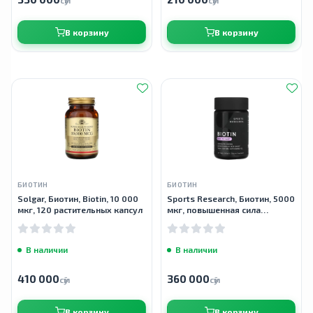
сӯм
сӯм
В корзину
В корзину
БИОТИН
БИОТИН
Solgar, Биотин, Biotin, 10 000
Sports Research, Биотин, 5000
мкг, 120 растительных капсул
мкг, повышенная сила
действия, 120 растительных
капсул
В наличии
В наличии
410 000
360 000
сӯм
сӯм
В корзину
В корзину