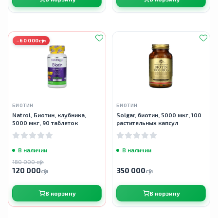
−60 000сӯм
БИОТИН
БИОТИН
Natrol, Биотин, клубника,
Solgar, биотин, 5000 мкг, 100
5000 мкг, 90 таблеток
растительных капсул
В наличии
В наличии
180 000 сӯм
120 000
350 000
сӯм
сӯм
В корзину
В корзину