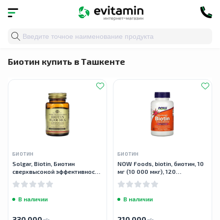
Главная
»
Каталог
»
Витамины и минералы
» Биотин
Биотин купить в Ташкенте
БИОТИН
БИОТИН
Solgar, Biotin, Биотин
NOW Foods, biotin, биотин, 10
сверхвысокой эффективности,
мг (10 000 мкг), 120
10 000 мкг, 60 растительных
вегетарианских капсул
капсул
В наличии
В наличии
330 000
210 000