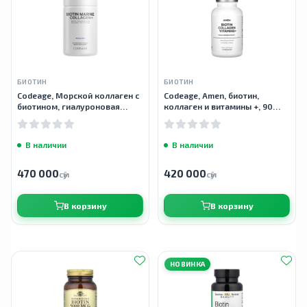
БИОТИН
БИОТИН
Codeage, Морской коллаген с
Codeage, Amen, биотин,
биотином, гиалуроновая
коллаген и витамины +, 90
кислота, 120 капсул
растительных капсул
В наличии
В наличии
470 000
420 000
сӯм
сӯм
В корзину
В корзину
НОВИНКА