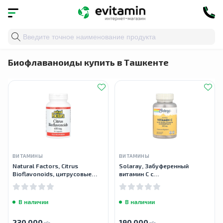
Главная
»
Каталог
»
Травы и натуральные средства
»
Биофлаваноиды купить в Ташкенте
ВИТАМИНЫ
ВИТАМИНЫ
Natural Factors, Citrus
Solaray, Забуференный
Bioflavonoids, цитрусовые
витамин С с
биофлавоноиды, 650 мг, 90
биофлавоноидным
капсул
концентратом, 500 мг, 100
растительных капсул
В наличии
В наличии
230 000
190 000