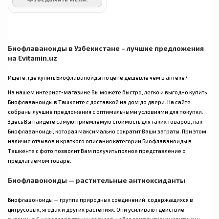
Биофлаваноиды в Узбекистане – лучшие предложения
на Evitamin.uz
Ищете, где купить Биофлаваноиды по цене дешевле чем в аптеке?
На нашем интернет-магазине Вы можете быстро, легко и выгодно купить
Биофлаваноиды в Ташкенте с доставкой на дом до двери. На сайте
собраны лучшие предложения с оптимальными условиями для покупки.
Здесь Вы найдете самую приемлемую стоимость для таких товаров, как
Биофлаваноиды, которая максимально сократит Ваши затраты. При этом
наличие отзывов и краткого описания категории Биофлаваноиды в
Ташкенте с фото позволит Вам получить полное представление о
предлагаемом товаре.
Биофлавоноиды — растительные антиоксиданты
Биофлавоноиды — группа природных соединений, содержащихся в
цитрусовых, ягодах и других растениях. Они усиливают действие