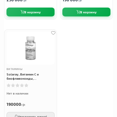
сӯм
сӯм
В корзину
В корзину
ВИТАМИНЫ
Solaray, Витамин C и
биофлавоноиды,
соотношение 1: 1, 100
растительных капсул
Нет в наличии
190000
сӯм
Уведомить меня!