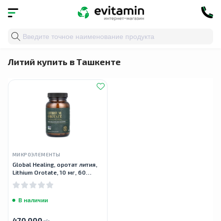
Главная
»
Каталог
»
Здоровье органов и систем
»
По
Литий купить в Ташкенте
МИКРОЭЛЕМЕНТЫ
Global Healing, оротат лития,
Lithium Orotate, 10 мг, 60
капсул
В наличии
470 000