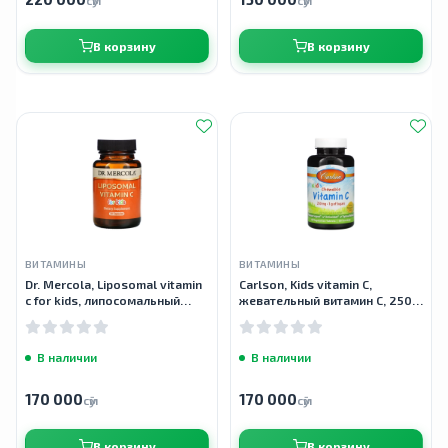
сӯм
сӯм
В корзину
В корзину
ВИТАМИНЫ
ВИТАМИНЫ
Dr. Mercola, Liposomal vitamin
Carlson, Kids vitamin C,
c for kids, липосомальный
жевательный витамин C, 250
витамин C для детей, 30
мг, 60 вегетарианских
капсул
таблеток
В наличии
В наличии
170 000
170 000
сӯм
сӯм
В корзину
В корзину