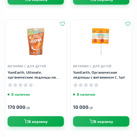
ВИТАМИН С ДЛЯ ДЕТЕЙ
ВИТАМИН С ДЛЯ ДЕТЕЙ
YumEarth, Ultimate,
YumEarth, Органические
органические леденцы на
леденцы с витамином С, 1шт
палочке с антиоксидантами
со вкусом манго, апельсина,
лимона, 15 леденцов,
В наличии
В наличии
170 000
10 000
сӯм
сӯм
В корзину
В корзину