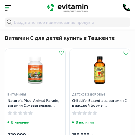
Главная
»
Каталог
»
Детское здоровье
» Витамин С д
Витамин С для детей купить в Ташкенте
ВИТАМИНЫ
ДЕТСКОЕ ЗДОРОВЬЕ
Nature's Plus, Animal Parade,
ChildLife, Essentials, витамин C
витамин C, жевательная
в жидкой форме,
добавка без сахара для
натуральный апельсиновый
детей, 90 таблеток
вкус, 118,5 мл (4 жидк. унции)
В наличии
В наличии
220 000
150 000