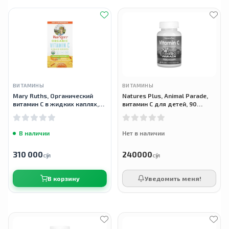
ВИТАМИНЫ
ВИТАМИНЫ
Mary Ruths, Органический
Natures Plus, Animal Parade,
витамин C в жидких каплях,
витамин C для детей, 90
апельсин и ваниль, 90 мг, 120
таблеток
мл
В наличии
Нет в наличии
310 000
240000
сӯм
сӯм
В корзину
Уведомить меня!