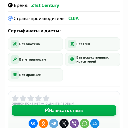
Бренд:
21st Century
Страна-производитель:
США
Сертификаты и диеты:
Без глютена
Без ГМО
Без искусственных
Вегетарианцам
красителей
Без дрожжей
оценок пока нет — оцените первым
Написать отзыв