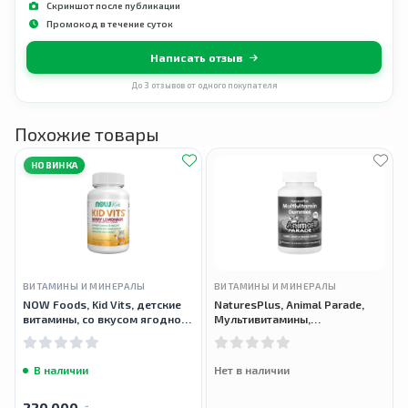
Скриншот после публикации
Промокод в течение суток
Написать отзыв
До 3 отзывов от одного покупателя
Похожие товары
НОВИНКА
ВИТАМИНЫ И МИНЕРАЛЫ
ВИТАМИНЫ И МИНЕРАЛЫ
NOW Foods, Kid Vits, детские
NaturesPlus, Animal Parade,
витамины, со вкусом ягодного
Мультивитамины,
лимонада, 120 жевательных
разнообразные вкусы, 90
таблеток
мармеладок
В наличии
Нет в наличии
220 000