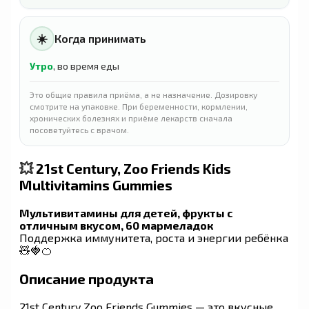
☀️
Когда принимать
Утро
, во время еды
Это общие правила приёма, а не назначение. Дозировку
смотрите на упаковке. При беременности, кормлении,
хронических болезнях и приёме лекарств сначала
посоветуйтесь с врачом.
💥
21st Century, Zoo Friends Kids
Multivitamins Gummies
Мультивитамины для детей, фрукты с
отличным вкусом, 60 мармеладок
Поддержка иммунитета, роста и энергии ребёнка
🧸🍓🍊
Описание продукта
21st Century Zoo Friends Gummies — это вкусные