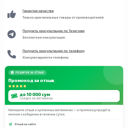
Хранить в недоступном для детей месте. Не
использовать, если на упаковке присутствуют
Гарантия качества
следы вскрытия или защитная пленка
Только оригинальные товары от производителей.
повреждена. Хранить при комнатной
температуре. Жевательный цвет со временем
потемнеет. Это не влияет на эффективность
Получить консультацию по Телеграм
продукта.
Бесплатная консультация.
Получить консультацию по телефону
Консультируем по телефону
ПОДАРОК ЗА ОТЗЫВ
Промокод за отзыв
до 10 000 сум
СКИДКА НА ВИТАМИНЫ
Напишите отзыв о купленных витаминах — и промокод придёт в
личном сообщении в течение суток.
Отзыв на сайте