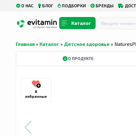
О НАС
БЛОГ
ПОДБОРКИ
БРЕНДЫ
ДОСТ
Каталог
Главная
»
Каталог
»
Детское здоровье
» NaturesP
КУПИТЬ В ТАШКЕНТСКОЙ ОБЛАСТИ
КУПИТЬ В АНДИ
О ПРОДУКТЕ:
В
избранные