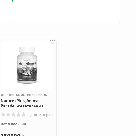
ым
),
ки
ДЕТСКИЕ МУЛЬТИВИТАМИНЫ
NaturesPlus, Animal
Parade, жевательные
мультивитамины для
оцените первым
детей, 90 таблеток
Нет в наличии
280000