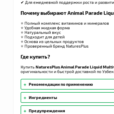
✔ Для ежедневной поддержки роста и развит
Почему выбирают Animal Parade Liqu
⭐ Полный комплекс витаминов и минералов
⭐ Удобная жидкая форма
⭐ Натуральный вкус
⭐ Подходит для детей
⭐ Основа из цельных продуктов
⭐ Проверенный бренд NaturesPlus
Где купить?
Купить
NaturesPlus Animal Parade Liquid Multi
оригинальности и быстрой доставкой по Узбек
+
Рекомендации по применению
Хорошо встряхните перед использованием. В
+
Ингредиенты
столовую ложку или 1/2 колпачка (около 15 мл
Parade можно принимать в чистом виде или 
Вода, фруктоза, растительный глицерин, нату
которого ваши дети будут с нетерпением жд
+
Предупреждения
морковь), лимонная кислота, натуральные аро
хранить в холодильнике.