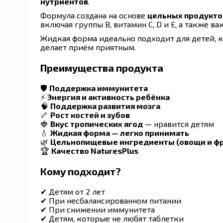
нутриентов
.
Формула создана на основе
цельных продукто
включая группы B, витамин C, D и E, а также в
Жидкая форма идеально подходит для детей, к
делает приём приятным.
Преимущества продукта
🛡
Поддержка иммунитета
⚡
Энергия и активность ребёнка
🧠
Поддержка развития мозга
🦴
Рост костей и зубов
🍓
Вкус тропических ягод
— нравится детям
💧
Жидкая форма — легко принимать
🌿
Цельнопищевые ингредиенты (овощи и ф
🏆
Качество NaturesPlus
Кому подходит?
✔ Детям от 2 лет
✔ При несбалансированном питании
✔ При снижении иммунитета
✔ Детям, которые не любят таблетки