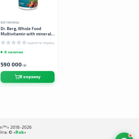
ВИТАМИНЫ
Dr. Berg, Whole Food
Multivitamin with minerals,
мультивитамины с
оцените первым
минералами, 60 капсул
В наличии
590 000
сӯм
В корзину
in™» 2018-2026
та: © «
Rok
»