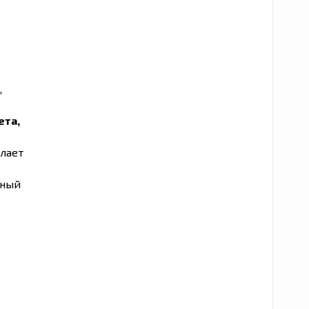
,
ета,
лает
ьный