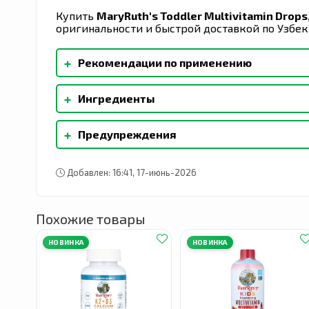
Купить
MaryRuth's Toddler Multivitamin Drops
оригинальности и быстрой доставкой по Узбек
+
Рекомендации по применению
Аккуратно встряхивайте перед каждым использ
+
Ингредиенты
или в соответствии с рекомендациями врача.
предотвратить загрязнение продукта. Не сле
Органический глицерин, очищенная вода, лимо
полной или примерно 24 капли Не требует хр
+
Предупреждения
Хранить в недоступном для детей месте. Мы 
Проконсультируйтесь с врачом перед начало
Добавлен: 16:41, 17-июнь-2026
беременны или кормите грудью, принимаете
возникновении негативной реакции следует 
месте.
Похожие товары
НОВИНКА
НОВИНКА