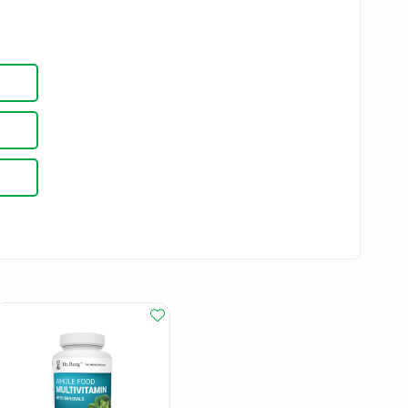
день
2
м