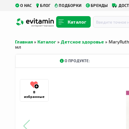
О НАС
БЛОГ
ПОДБОРКИ
БРЕНДЫ
ДОСТ
Каталог
Главная
»
Каталог
»
Детское здоровье
» MaryRuth
мл
О ПРОДУКТЕ:
В
избранные