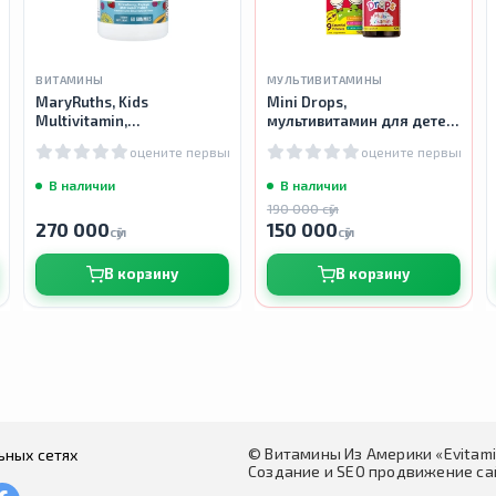
ВИТАМИНЫ
МУЛЬТИВИТАМИНЫ
MaryRuths, Kids
Mini Drops,
Multivitamin,
мультивитамин для детей,
Мультивитамин для
детские капли
м
оцените первым
оцените первым
детей, 60 мармеладок
В наличии
В наличии
190 000 сӯм
270 000
150 000
сӯм
сӯм
В корзину
В корзину
© Витамины Из Америки «Evitam
ьных сетях
Создание и SEO продвижение сай