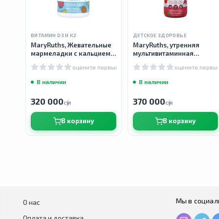
ВИТАМИН D3 И К2
ДЕТСКОЕ ЗДОРОВЬЕ
MaryRuths, Жевательные
MaryRuths, утренняя
мармеладки с кальцием
мультивитаминная
D3+K2, персик, манго и
добавка для детей, со
оцените первым
оцените первы
абрикос, 60 жевательных
вкусом яблока и ягод, 450
таблеток
мл
В наличии
В наличии
320 000
370 000
сӯм
сӯм
В корзину
В корзину
Мы в социал
О нас
Оплата и доставка