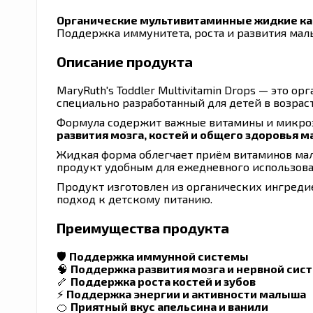
Органические мультивитаминные жидкие капл
Поддержка иммунитета, роста и развития мал
Описание продукта
MaryRuth's Toddler Multivitamin Drops — это
специально разработанный для детей в возрасте 
Формула содержит важные витамины и микро
развития мозга, костей и общего здоровья 
Жидкая форма облегчает приём витаминов мал
продукт удобным для ежедневного использова
Продукт изготовлен из органических ингреди
подход к детскому питанию.
Преимущества продукта
🛡
Поддержка иммунной системы
🧠
Поддержка развития мозга и нервной сис
🦴
Поддержка роста костей и зубов
⚡
Поддержка энергии и активности малыша
🍊
Приятный вкус апельсина и ванили