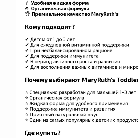
💧
Удобная жидкая форма
🌱
Органическая формула
🏆
Премиальное качество MaryRuth's
Кому подходит?
✔ Детям от 1 до 3 лет
✔ Для ежедневной витаминной поддержки
✔ При несбалансированном рационе
✔ Для поддержки иммунитета
✔ В период активного роста и развития
✔ Для восполнения важных витаминов и микр
Почему выбирают MaryRuth's Toddler 
⭐ Специально разработан для малышей 1–3 лет
⭐ Органическая формула
⭐ Жидкая форма для удобного применения
⭐ Поддержка иммунитета и развития
⭐ Приятный натуральный вкус
⭐ Один из самых популярных детских продукто
Где купить?