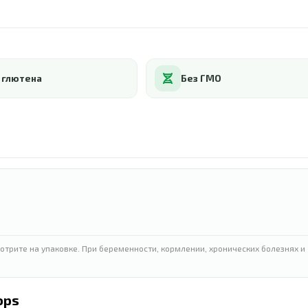
 глютена
Без ГМО
отрите на упаковке. При беременности, кормлении, хронических болезнях и
ops