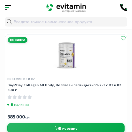
Главная
»
Облако тегов
» anti age
НОВИНКА
ВИТАМИН D3 И К2
Day2Day Collagen All Body, Коллаген пептиды тип 1-2-3 с D3 и K2,
300 г
В наличии
385 000
сӯм
В корзину