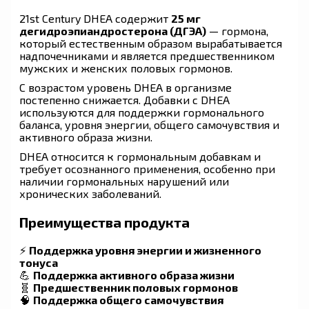
21st Century DHEA содержит
25 мг
дегидроэпиандростерона (ДГЭА)
— гормона,
который естественным образом вырабатывается
надпочечниками и является предшественником
мужских и женских половых гормонов.
С возрастом уровень DHEA в организме
постепенно снижается. Добавки с DHEA
используются для поддержки гормонального
баланса, уровня энергии, общего самочувствия и
активного образа жизни.
DHEA относится к гормональным добавкам и
требует осознанного применения, особенно при
наличии гормональных нарушений или
хронических заболеваний.
Преимущества продукта
⚡
Поддержка уровня энергии и жизненного
тонуса
💪
Поддержка активного образа жизни
🧬
Предшественник половых гормонов
🧠
Поддержка общего самочувствия