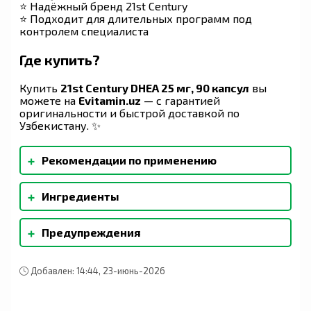
⭐ Надёжный бренд 21st Century
⭐ Подходит для длительных программ под
контролем специалиста
Где купить?
Купить
21st Century DHEA 25 мг, 90 капсул
вы
можете на
Evitamin.uz
— с гарантией
оригинальности и быстрой доставкой по
Узбекистану. ✨
+
Рекомендации по применению
В качестве пищевой добавки взрослым
+
Ингредиенты
принимать по одной (1) капсуле дважды в день
(1 утром и 1 раз в день) во время любого
Овсяная клетчатка, желатина, целлюлоза,
приема пищи или в соответствии с
+
Предупреждения
стеарат магния, силикат магния, диоксид
рекомендациями врача. Не превышайте
кремния. Содержит менее 2% таких
рекомендуемую дозировку. Результаты
Не предназначен для использования лицами
ингредиентов: аравийская камедь. Без
зависят от индивидуальных особенностей
младше 18 лет. Перед началом применения во
добавленного сахара, соли, дрожжей,
Добавлен: 14:44, 23-июнь-2026
организма.
время беременности, кормления грудью или
консервантов, искусственных ароматизаторов.
приема лекарств, при наличии заболеваний или
при планировании медицинских процедур