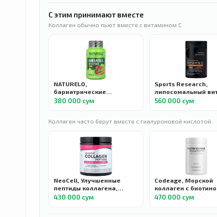
С этим принимают вместе
Коллаген обычно пьют вместе с витамином C
NATURELO,
Sports Research,
бариатрические
липосомальный ви
мультивитамины с
C, 1000 мг 180
380 000 сум
560 000 сум
железом, 60
растительных капс
вегетарианских капсул
Коллаген часто берут вместе с гиалуроновой кислотой
NeoCell, Улучшенные
Codeage, Морской
пептиды коллагена,
коллаген с биотино
гиалуроновая кислота и
гиалуроновая кисл
430 000 сум
470 000 сум
витамин C, с нейтральным
120 капсул
вкусом, 195 г