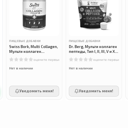
ПИЩЕВЫЕ ДОБАВКИ
ПИЩЕВЫЕ ДОБАВКИ
Swiss Bork, Multi Collagen,
Dr. Berg, Мульти коллаген
Мульти коллаген
пептиды, Тип I, II, III, V и X,
порошок, Тип I, II, III, 330 г
400 г
м
оцените первым
оцените первым
Нет в наличии
Нет в наличии
Уведомить меня!
Уведомить меня!