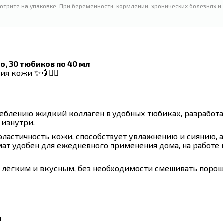
таблеток
вегетарианских капсул
отрите на упаковке. При беременности, кормлении, хронических болезнях и
о, 30 тюбиков по 40 мл
я кожи ✨🥭💆‍♀️
треблению жидкий коллаген в удобных тюбиках, разработ
изнутри.
ластичность кожи, способствует увлажнению и сиянию, а
ат удобен для ежедневного применения дома, на работе 
 лёгким и вкусным, без необходимости смешивать поро
и