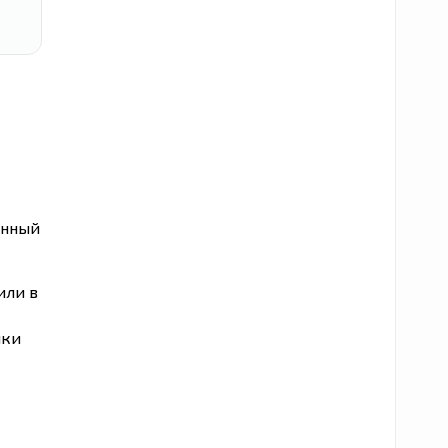
анный
или в
шки