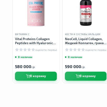
ВИТАМИН С
КОСТИ И СУСТАВЫ,КАЛЬЦИИ
Vital Proteins Collagen
NeoCell, Liquid Collagen,
Peptides with Hyaluronic
Жидкий Коллаген, гранат,
Acid and Vitamin C,
473 мл
оцените первым
оцените первы
Пептиды коллагена с
гиалуроновй кислотой и
В наличии
В наличии
580 000
590 000
сӯм
сӯм
В корзину
В корзину