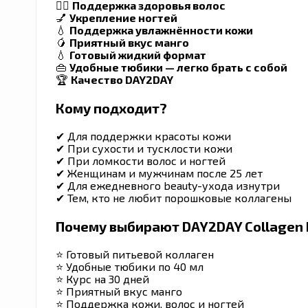
💇‍♀️
Поддержка здоровья волос
💅
Укрепление ногтей
💧
Поддержка увлажнённости кожи
🥭
Приятный вкус манго
💧
Готовый жидкий формат
👜
Удобные тюбики — легко брать с собой
🏆
Качество DAY2DAY
Кому подходит?
✔ Для поддержки красоты кожи
✔ При сухости и тусклости кожи
✔ При ломкости волос и ногтей
✔ Женщинам и мужчинам после 25 лет
✔ Для ежедневного beauty-ухода изнутри
✔ Тем, кто не любит порошковые коллагены
Почему выбирают DAY2DAY Collagen 
⭐ Готовый питьевой коллаген
⭐ Удобные тюбики по 40 мл
⭐ Курс на 30 дней
⭐ Приятный вкус манго
⭐ Поддержка кожи, волос и ногтей