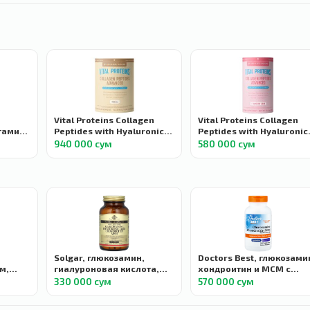
Vital Proteins Collagen
Vital Proteins Collagen
тамин
Peptides with Hyaluronic
Peptides with Hyaluronic
Acid and Vitamin C,
Acid and Vitamin C,
940 000 сум
580 000 сум
ул
Пептиды коллагена с
Пептиды коллагена с
гиалуроновй кислотой и
гиалуроновй кислотой и
витамином С, вкус
витамином С, со вкусом
ванилла, 598 г
клубники и лимона, 299 
Solgar, глюкозамин,
Doctors Best, глюкозами
м,
гиалуроновая кислота,
хондроитин и МСМ с
ота,
хондроитин и МСМ,
гиалуроновой кислотой,
330 000 сум
570 000 сум
Glucosamine Hyaluronic
Glucosamine Chondroitin
Acid Chondroitin MSM, 60
MSM + Hyaluronic Acid, 1