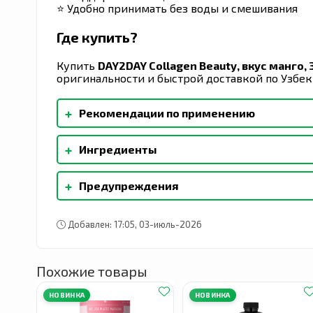
⭐ Удобно принимать без воды и смешивания
Где купить?
Купить
DAY2DAY Collagen Beauty, вкус манго, 
оригинальности и быстрой доставкой по Узбек
+
Рекомендации по применению
Способ применения: Взрослым – по 1 саше в д
+
Ингредиенты
рекомендуемую дозу. Показания к применен
ногтей и выпадении волос, Для увлажнения и
Гидролизованный коллаген.
+
Предупреждения
Хранить в недоступном для детей месте. Не 
продукта. Не превышать рекомендуемую суто
Добавлен: 17:05, 03-июль-2026
лекарственных средств, а также в период б
рекомендуется проконсультироваться с врач
прием и обратиться к врачу. Биологически а
Похожие товары
питание. Не является лекарственным средств
заболеваний.
НОВИНКА
НОВИНКА