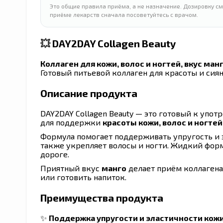
Это общие правила приёма, а не назначение. Дозировку см
приёме лекарств сначала посоветуйтесь с врачом.
💥
DAY2DAY Collagen Beauty
Коллаген для кожи, волос и ногтей, вкус манг
Готовый питьевой коллаген для красоты и сияни
Описание продукта
DAY2DAY Collagen Beauty — это готовый к упо
для поддержки
красоты кожи, волос и ногтей
Формула помогает поддерживать упругость и э
также укрепляет волосы и ногти. Жидкий форм
дороге.
Приятный вкус
манго
делает приём коллагена
или готовить напиток.
Преимущества продукта
✨
Поддержка упругости и эластичности кож