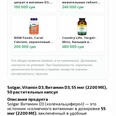
цитрат и витамин D3,
жевательные таблетки
максимальная
с кальцием и
190 000 сум
240 000 сум
эффективность, 75
витамином D3,
таблеток
малиновый лимонад и
клубника, 60
мармеладок
NOW Foods, Coral
Country Life, Target-
Calcium, коралловый
Mins, Кальций и
кальций, 1000 мг, 100
магний комплекс, 180
200 000 сум
480 000 сум
капсул
таблеток
Это общие правила приёма, а не назначение. Дозировку
смотрите на упаковке. При беременности, кормлении,
хронических болезнях и приёме лекарств сначала
посоветуйтесь с врачом.
Solgar, Vitamin D3, Витамин D3, 55 мкг (2200 МЕ),
50 растительных капсул
Описание продукта
Solgar Витамин D3 (холекальциферол) — это
источник «солнечного витамина» в дозировке
55
мкг (2200 МЕ)
, заключённый в удобные