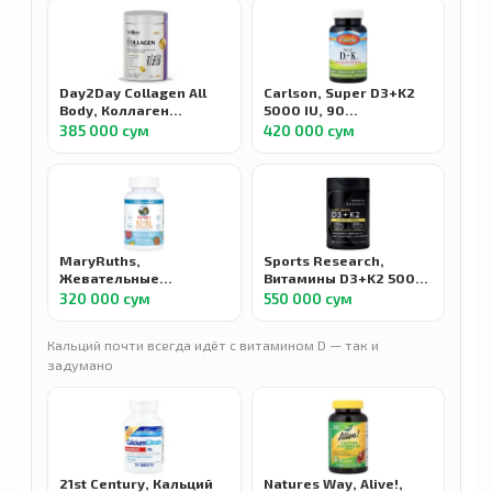
Day2Day Collagen All
Carlson, Super D3+K2
Body, Коллаген
5000 IU, 90
пептиды тип 1-2-3 с D3
вегетарианских капсул
385 000 сум
420 000 сум
и K2, 300 г
MaryRuths,
Sports Research,
Жевательные
Витамины D3+K2 5000
мармеладки с
МЕ, Vitamin D3+K2, 160
320 000 сум
550 000 сум
кальцием D3+K2,
растительных капсул
персик, манго и
Кальций почти всегда идёт с витамином D — так и
абрикос, 60
задумано
жевательных таблеток
21st Century, Кальций
Natures Way, Alive!,