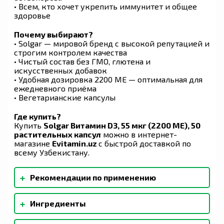
• Всем, кто хочет укрепить иммунитет и общее
здоровье
Почему выбирают?
• Solgar — мировой бренд с высокой репутацией и
строгим контролем качества
• Чистый состав без ГМО, глютена и
искусственных добавок
• Удобная дозировка 2200 МЕ — оптимальная для
ежедневного приёма
• Вегетарианские капсулы
Где купить?
Купить
Solgar Витамин D3, 55 мкг (2200 МЕ), 50
растительных капсул
можно в интернет-
магазине
Evitamin.uz
с быстрой доставкой по
всему Узбекистану.
+
Рекомендации по применению
В качестве пищевой добавки для взрослых
+
Ингредиенты
принимать по одной (1) растительной капсуле в
день (желательно во время еды) или в
Микрокристаллическая целлюлоза,
соответствии с рекомендациями лечащего