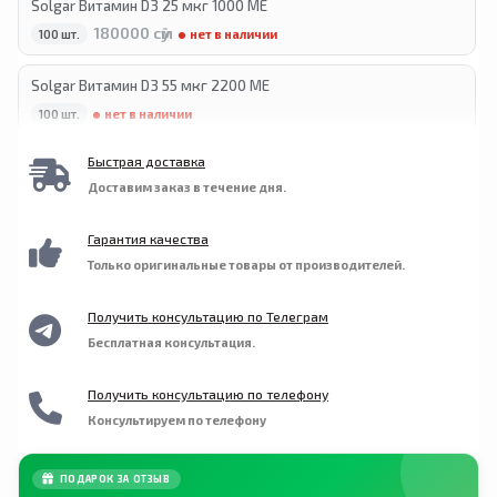
Solgar Витамин D3 25 мкг 1000 МЕ
180000 сӯм
100 шт.
нет в наличии
Solgar Витамин D3 55 мкг 2200 МЕ
100 шт.
нет в наличии
Быстрая доставка
Solgar Витамин D3 250 мкг 10000 МЕ
Доставим заказ в течение дня.
230 000 сӯм
120 шт.
в наличии
Гарантия качества
Solgar Витамин D3 125 мкг 5000 МЕ
Только оригинальные товары от производителей.
250000 сӯм
125 шт.
нет в наличии
Получить консультацию по Телеграм
Бесплатная консультация.
Получить консультацию по телефону
Консультируем по телефону
ПОДАРОК ЗА ОТЗЫВ