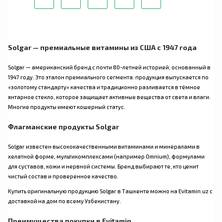
Solgar — премиальные витамины из США с 1947 года
Solgar — американский бренд с почти 80-летней историей, основанный в
1947 году. Это эталон премиального сегмента: продукция выпускается по
«золотому стандарту» качества и традиционно разливается в тёмное
янтарное стекло, которое защищает активные вещества от света и влаги.
Многие продукты имеют кошерный статус.
Флагманские продукты Solgar
Solgar известен высококачественными витаминами и минералами в
хелатной форме, мультикомплексами (например Omnium), формулами
для суставов, кожи и нервной системы. Бренд выбирают те, кто ценит
чистый состав и проверенное качество.
Купить оригинальную продукцию Solgar в Ташкенте можно на Evitamin.uz с
доставкой на дом по всему Узбекистану.
Преимущества покупки в Evitamin