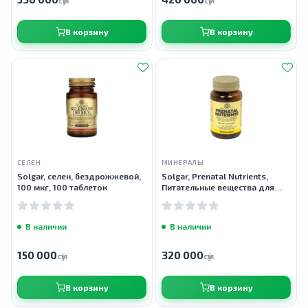
сӯм
сӯм
В корзину
В корзину
СЕЛЕН
МИНЕРАЛЫ
Solgar, селен, бездрожжевой,
Solgar, Prenatal Nutrients,
100 мкг, 100 таблеток
Питательные вещества для
беременных, 120 таблеток
В наличии
В наличии
150 000
320 000
сӯм
сӯм
В корзину
В корзину