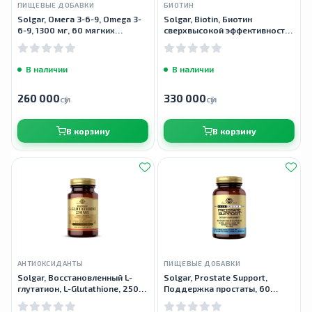
ПИЩЕВЫЕ ДОБАВКИ
БИОТИН
Solgar, Омега 3-6-9, Omega 3-
Solgar, Biotin, Биотин
6-9, 1300 мг, 60 мягких
сверхвысокой эффективности,
таблеток
10 000 мкг, 60 растительных
капсул
В наличии
В наличии
260 000
330 000
сӯм
сӯм
В корзину
В корзину
АНТИОКСИДАНТЫ
ПИЩЕВЫЕ ДОБАВКИ
Solgar, Восстановленный L-
Solgar, Prostate Support,
глутатион, L-Glutathione, 250
Поддержка простаты, 60
мг, 30 капсул
вегетарианских капсул