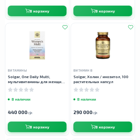
В корзину
В корзину
ВИТАМИНЫ
ВИТАМИН B
Solgar, One Daily Multi,
Solgar, Холин / инозитол, 100
мультивитамины для женщин,
растительных капсул
60 капсул
В наличии
В наличии
440 000
290 000
сӯм
сӯм
В корзину
В корзину