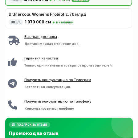
18 месяцев.
Dr.Mercola, Womens Probiotic, 70 млрд
1 070 000 сӯм
90 шт.
в наличии
Быстрая доставка
Доставим заказ в течение дня.
Гарантия качества
Только оригинальные товары от производителей.
Получить консультацию по Телеграм
Бесплатная консультация.
Получить консультацию по телефону
Консультируем по телефону
ПОДАРОК ЗА ОТЗЫВ
Промокод за отзыв