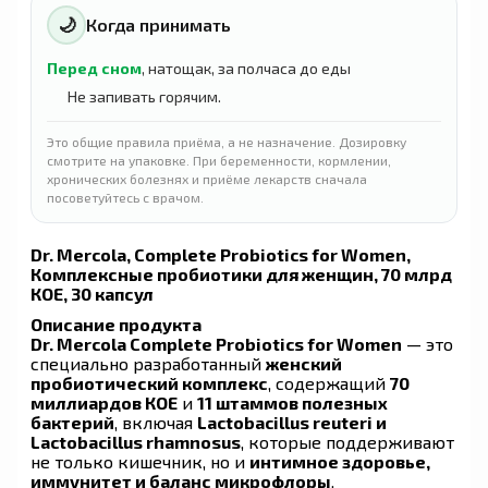
🌙
Когда принимать
Перед сном
, натощак, за полчаса до еды
Не запивать горячим.
Это общие правила приёма, а не назначение. Дозировку
смотрите на упаковке. При беременности, кормлении,
хронических болезнях и приёме лекарств сначала
посоветуйтесь с врачом.
Dr. Mercola, Complete Probiotics for Women,
Комплексные пробиотики для женщин, 70 млрд
КОЕ, 30 капсул
Описание продукта
Dr. Mercola Complete Probiotics for Women
— это
специально разработанный
женский
пробиотический комплекс
, содержащий
70
миллиардов КОЕ
и
11 штаммов полезных
бактерий
, включая
Lactobacillus reuteri и
Lactobacillus rhamnosus
, которые поддерживают
не только кишечник, но и
интимное здоровье,
иммунитет и баланс микрофлоры
.