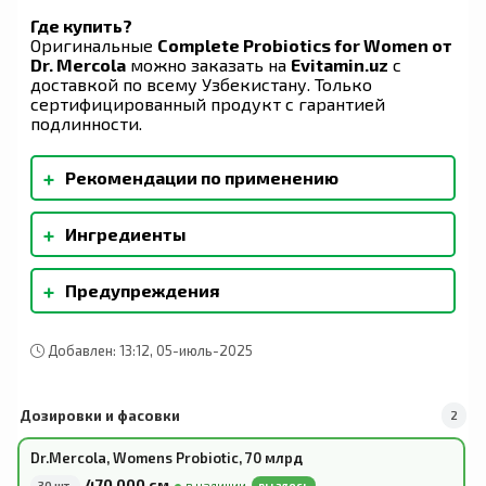
Где купить?
Оригинальные
Complete Probiotics for Women от
Dr. Mercola
можно заказать на
Evitamin.uz
с
доставкой по всему Узбекистану. Только
сертифицированный продукт с гарантией
подлинности.
+
Рекомендации по применению
В качестве пищевой добавки для взрослых
+
Ингредиенты
принимайте по одной (1) капсуле в день,
предпочтительно утром. Охлаждение не
Микрокристаллическая целлюлоза, капсула
требуется.
+
Предупреждения
отсроченного высвобождения
(гидроксипропилметилцеллюлоза, геллановая
Хранить вне досягаемости детей. Не
камедь), фруктоолигосахариды,
используйте продукт, если защитная мембрана
аскорбилпальмитат, диоксид кремния.
Добавлен: 13:12, 05-июль-2025
повреждена. В случае беременности,
кормления грудью, приема медикаментов,
наличия заболевания обратитесь за
Дозировки и фасовки
2
консультацией к врачу перед приемом данного
продукта. При хранении в прохладном, сухом
Dr.Mercola, Womens Probiotic, 70 млрд
месте сохраняет начальные свойства вплоть до
470 000 сӯм
30 шт.
в наличии
вы здесь