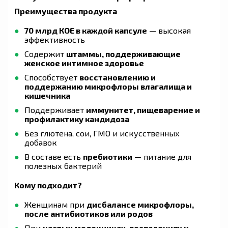
Преимущества продукта
70 млрд КОЕ в каждой капсуле
— высокая
эффективность
Содержит
штаммы, поддерживающие
женское интимное здоровье
Способствует
восстановлению и
поддержанию микрофлоры влагалища и
кишечника
Поддерживает
иммунитет, пищеварение и
профилактику кандидоза
Без глютена, сои, ГМО и искусственных
добавок
В составе есть
пребиотики
— питание для
полезных бактерий
Кому подходит?
Женщинам при
дисбалансе микрофлоры,
после антибиотиков или родов
При
частых молочницах, воспалениях и