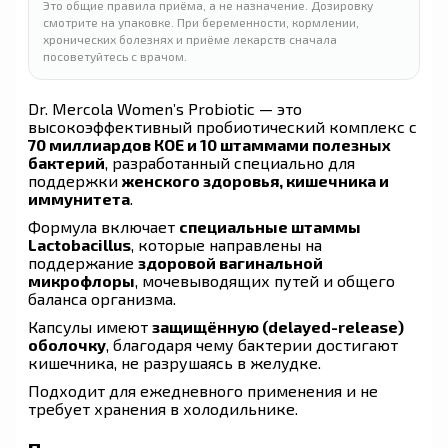
Это общие правила приёма, а не назначение. Дозировку
смотрите на упаковке. При беременности, кормлении,
хронических болезнях и приёме лекарств сначала
посоветуйтесь с врачом.
Dr. Mercola Women’s Probiotic — это
высокоэффективный пробиотический комплекс с
70 миллиардов КОЕ и 10 штаммами полезных
бактерий
, разработанный специально для
поддержки
женского здоровья, кишечника и
иммунитета
.
Формула включает
специальные штаммы
Lactobacillus
, которые направлены на
поддержание
здоровой вагинальной
микрофлоры
, мочевыводящих путей и общего
баланса организма.
Капсулы имеют
защищённую (delayed-release)
оболочку
, благодаря чему бактерии достигают
кишечника, не разрушаясь в желудке.
Подходит для ежедневного применения и не
требует хранения в холодильнике.