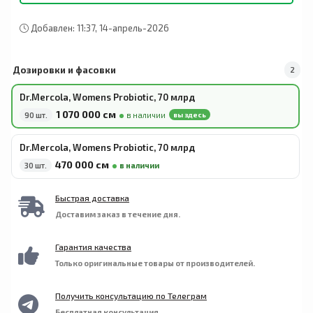
(гидроксипропилметилцеллюлоза, геллановая
Хранить в недоступном для детей месте. Не
камедь), фруктоолигосахариды, аскорбил
следует принимать данный продукт, если
пальмитат, диоксид кремния.
Добавлен: 11:37, 14-апрель-2026
защитная пленка повреждена. Перед
применением в период кормления грудью,
беременности, приема медикаментов или при
Дозировки и фасовки
2
наличии каких-либо заболеваний следует
проконсультироваться с врачом.
Dr.Mercola, Womens Probiotic, 70 млрд
1 070 000 сӯм
90 шт.
в наличии
вы здесь
Dr.Mercola, Womens Probiotic, 70 млрд
470 000 сӯм
30 шт.
в наличии
Быстрая доставка
Доставим заказ в течение дня.
Гарантия качества
Только оригинальные товары от производителей.
Получить консультацию по Телеграм
Бесплатная консультация.