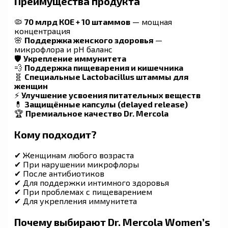
Преимущества продукта
🦠
70 млрд КОЕ + 10 штаммов
— мощная
концентрация
🌸
Поддержка женского здоровья
—
микрофлора и pH баланс
🛡
Укрепление иммунитета
💨
Поддержка пищеварения и кишечника
🧬
Специальные Lactobacillus штаммы для
женщин
⚡
Улучшение усвоения питательных веществ
💊
Защищённые капсулы (delayed release)
🏆
Премиальное качество Dr. Mercola
Кому подходит?
✔ Женщинам любого возраста
✔ При нарушении микрофлоры
✔ После антибиотиков
✔ Для поддержки интимного здоровья
✔ При проблемах с пищеварением
✔ Для укрепления иммунитета
Почему выбирают Dr. Mercola Women’s