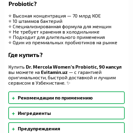
Probiotic?
⭐ Высокая концентрация — 70 млрд КОЕ
⭐ 10 штаммов бактерий
⭐ Специализированная формула для женщин
⭐ Не требует хранения в холодильнике
⭐ Подходит для длительного применения
⭐ Один из премиальных пробиотиков на рынке
Где купить?
Купить
Dr. Mercola Women’s Probiotic, 90 капсул
вы можете на
Evitamin.uz
— с гарантией
оригинальности, быстрой доставкой и лучшим
сервисом в Узбекистане. ✨
+
Рекомендации по применению
Взрослым в качестве пищевой добавки
+
Ингредиенты
принимать по одной (1) капсуле в день,
желательно утром. не требует хранения в
Микрокристаллическая целлюлоза, капсула с
холодильнике.
+
Предупреждения
замедленным высвобождением