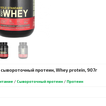
% сывороточный протеин, Whey protein, 907г
итание
/
Сывороточный протеин
/
Протеин