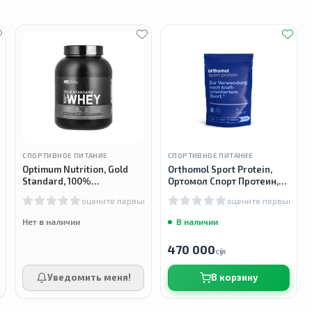
СПОРТИВНОЕ ПИТАНИЕ
СПОРТИВНОЕ ПИТАНИЕ
Optimum Nutrition, Gold
Orthomol Sport Protein,
Standard, 100%
Ортомол Спорт Протеин,
сывороточный протеин,
640г
м
оцените первым
оцените первым
Whey protein, 2.27кг
Нет в наличии
В наличии
470 000
сӯм
Уведомить меня!
В корзину