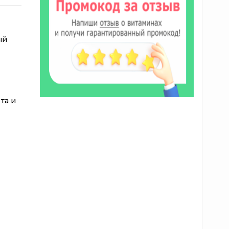
ый
та и