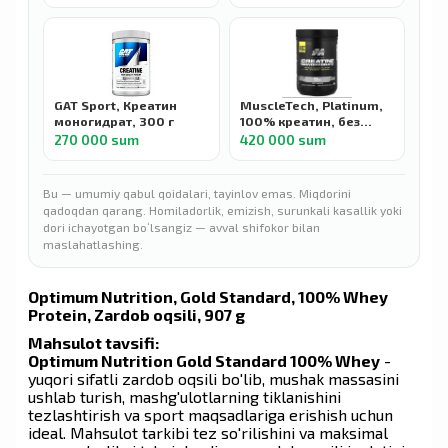
нейтральным вкусом,
240 г
GAT Sport, Креатин
MuscleTech, Platinum,
моногидрат, 300 г
100% креатин, без
вкус, 400 г
270 000 sum
420 000 sum
Bu — umumiy qabul qoidalari, tayinlov emas. Miqdorini
qadoqdan qarang. Homiladorlik, emizish, surunkali kasallik yoki
dori ichayotgan boʻlsangiz — avval shifokor bilan
maslahatlashing.
Optimum Nutrition, Gold Standard, 100% Whey
Protein, Zardob oqsili, 907 g
Mahsulot tavsifi:
Optimum Nutrition Gold Standard 100% Whey
-
yuqori sifatli zardob oqsili bo'lib, mushak massasini
ushlab turish, mashg'ulotlarning tiklanishini
tezlashtirish va sport maqsadlariga erishish uchun
ideal. Mahsulot tarkibi tez so'rilishini va maksimal