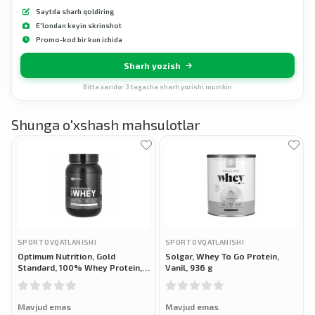
Saytda sharh qoldiring
E'londan keyin skrinshot
Promo-kod bir kun ichida
Sharh yozish
Bitta xaridor 3 tagacha sharh yozishi mumkin
Shunga o'xshash mahsulotlar
SPORT OVQATLANISHI
SPORT OVQATLANISHI
Optimum Nutrition, Gold
Solgar, Whey To Go Protein,
Standard, 100% Whey Protein,
Vanil, 936 g
Zardob oqsili, 899g
Mavjud emas
Mavjud emas