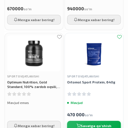
670000
940000
so'm
so'm
Menga xabar bering!
Menga xabar bering!
SPORT OVQATLANISHI
SPORT OVQATLANISHI
Optimum Nutrition, Gold
Ortomol Sport Protein, 640g
Standard, 100% zardob oqsili,
2,27 kg
Mavjud emas
Mavjud
470 000
so'm
Menga xabar bering!
Savatga qo'shish