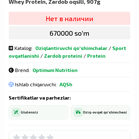
Whey Protein, Zardob oqsili, 907g
Нет в наличии
670000 so'm
Katalog:
Oziqlantiruvchi qo'shimchalar
/
Sport
ovqatlanishi
/
Zardob proteini
/
Protein
Brend:
Optimum Nutrition
Ishlab chiqaruvchi:
AQSh
Sertifikatlar va parhezlar:
Glutensiz
Oziq-ovqat qo'shimchasi