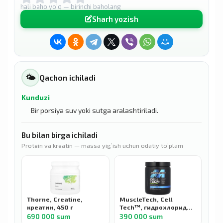
hali baho yo'q — birinchi baholang
Sharh yozish
🌤
Qachon ichiladi
Kunduzi
Bir porsiya suv yoki sutga aralashtiriladi.
Bu bilan birga ichiladi
Protein va kreatin — massa yigʻish uchun odatiy toʻplam
Thorne, Creatine,
MuscleTech, Cell
креатин, 450 г
Tech™, гидрохлорид
креатина+, с
690 000 sum
390 000 sum