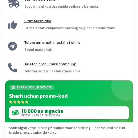
quruq va salqin joyda saqlang. O‘lchov qoshiq
Acesulfam kaliy, Sukraloza; Tarkibida mavjud: Sut va
qo‘shimchalarni balanslangan parhez va jismoniy
Buyurtmani kun davomida yetkazib beramiz.
mahsulot tarkibida mavjud, ammo tashish
soya. Qo‘shimcha ma’lumot: Ushbu mahsulot
mashqlar dasturi asosida iste’mol qilishlari kerak.
jarayonida idishning pastki qismiga tushib ketishi
tarkibida chet el va mahalliy kelib chiqishga ega
mumkin.
ingredientlar mavjud.
Sifat tekshiruvi
Faqat ishlab chiqaruvchilarning original mahsulotlari.
Telegram orqali maslahat oling
Bepul maslahat.
Telefon orqali maslahat oling
Telefon orqali maslahatlashamiz
SHARH UCHUN SOVG'A
Sharh uchun promo-kod
10 000 so'mgacha
VITAMINLARGA CHEGIRMA
Sotib olgan vitaminlaringiz haqida sharh qoldiring — promo-kod bir kun
ichida shaxsiy xabarda keladi.