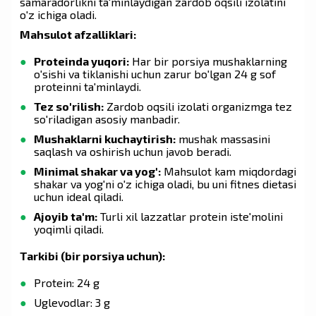
samaradorlikni ta'minlaydigan zardob oqsili izolatini
o'z ichiga oladi.
Mahsulot afzalliklari:
Proteinda yuqori:
Har bir porsiya mushaklarning
o'sishi va tiklanishi uchun zarur bo'lgan 24 g sof
proteinni ta'minlaydi.
Tez so'rilish:
Zardob oqsili izolati organizmga tez
so'riladigan asosiy manbadir.
Mushaklarni kuchaytirish:
mushak massasini
saqlash va oshirish uchun javob beradi.
Minimal shakar va yog':
Mahsulot kam miqdordagi
shakar va yog'ni o'z ichiga oladi, bu uni fitnes dietasi
uchun ideal qiladi.
Ajoyib ta'm:
Turli xil lazzatlar protein iste'molini
yoqimli qiladi.
Tarkibi (bir porsiya uchun):
Protein: 24 g
Uglevodlar: 3 g