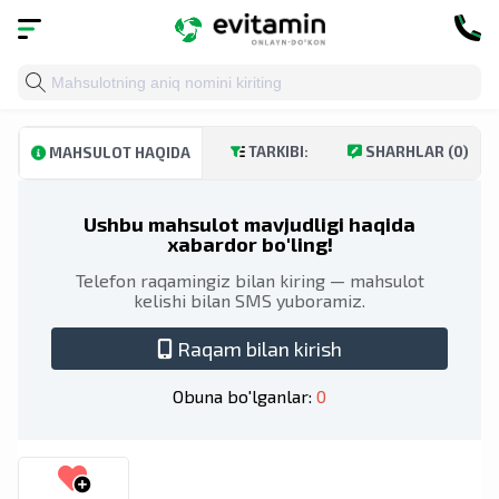
Bosh sahifa
»
Katalog
»
Vitaminlar va minerallar
»
Oziql
TARKIBI:
SHARHLAR (0)
MAHSULOT HAQIDA
Ushbu mahsulot mavjudligi haqida
xabardor bo'ling!
Telefon raqamingiz bilan kiring — mahsulot
kelishi bilan SMS yuboramiz.
Raqam bilan kirish
Obuna bo'lganlar:
0