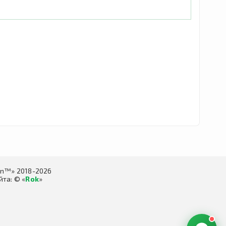
in™» 2018-2026
та: © «
Rok
»