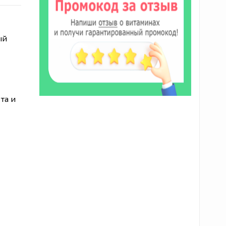
ый
та и