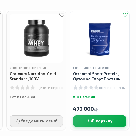
СПОРТИВНОЕ ПИТАНИЕ
СПОРТИВНОЕ ПИТАНИЕ
Optimum Nutrition, Gold
Orthomol Sport Protein,
Standard, 100%
Ортомол Спорт Протеин,
сывороточный протеин,
640г
м
оцените первым
оцените первым
Whey protein, 2.27кг
Нет в наличии
В наличии
470 000
сӯм
Уведомить меня!
В корзину