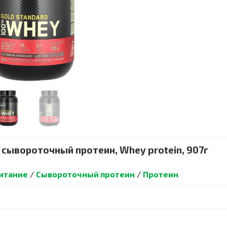
% сывороточный протеин, Whey protein, 907г
итание
/
Сывороточный протеин
/
Протеин