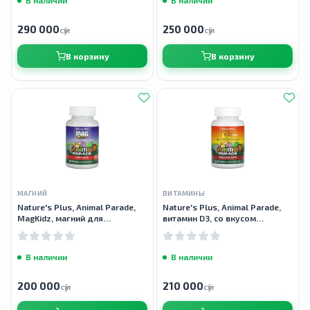
290 000
250 000
сӯм
сӯм
В корзину
В корзину
МАГНИЙ
ВИТАМИНЫ
Nature's Plus, Animal Parade,
Nature's Plus, Animal Parade,
MagKidz, магний для
витамин D3, со вкусом
детей,вишневый вкус, 90
черешни, 500 МЕ, 90 таблеток
таблеток
В наличии
В наличии
200 000
210 000
сӯм
сӯм