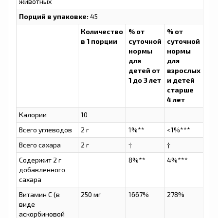
животных
Порций в упаковке:
45
Количество
% от
% от
в 1 порции
суточной
суточной
нормы
нормы
для
для
детей от
взрослых
1 до 3 лет
и детей
старше
4 лет
Калории
10
Всего углеводов
2 г
1%**
<1%***
Всего сахара
2 г
†
†
Содержит 2 г
8%**
4%***
добавленного
сахара
Витамин С (в
250 мг
1667%
278%
виде
аскорбиновой