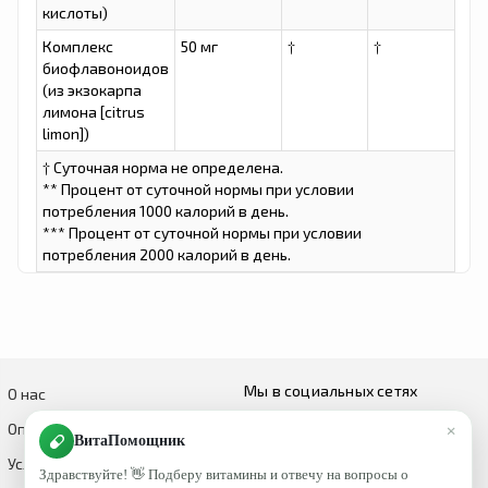
кислоты)
Комплекс
50 мг
†
†
биофлавоноидов
(из экзокарпа
лимона [citrus
limon])
† Суточная норма не определена.
** Процент от суточной нормы при условии
потребления 1000 калорий в день.
*** Процент от суточной нормы при условии
потребления 2000 калорий в день.
Мы в социальных сетях
О нас
×
Оплата и доставка
ВитаПомощник
Условия возврата и обмена
Здравствуйте! 👋 Подберу витамины и отвечу на вопросы о