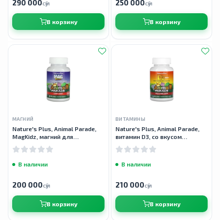
290 000
250 000
сӯм
сӯм
В корзину
В корзину
МАГНИЙ
ВИТАМИНЫ
Nature's Plus, Animal Parade,
Nature's Plus, Animal Parade,
MagKidz, магний для
витамин D3, со вкусом
детей,вишневый вкус, 90
черешни, 500 МЕ, 90 таблеток
таблеток
В наличии
В наличии
200 000
210 000
сӯм
сӯм
В корзину
В корзину