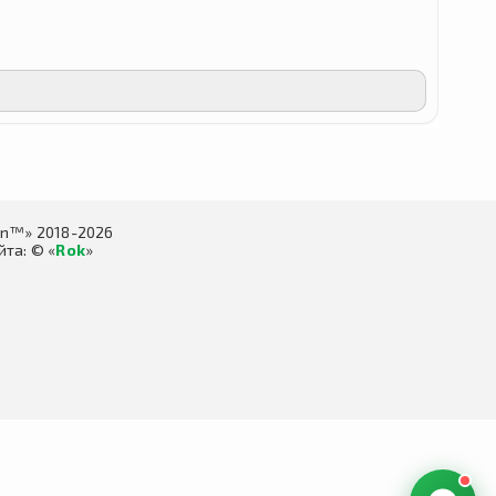
in™» 2018-2026
та: © «
Rok
»