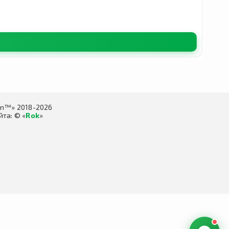
in™» 2018-2026
та: © «
Rok
»