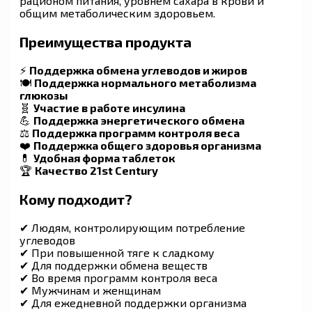
рационом питания, уровнем сахара в крови и
общим метаболическим здоровьем.
Преимущества продукта
⚡
Поддержка обмена углеводов и жиров
🍽️
Поддержка нормального метаболизма
глюкозы
🧬
Участие в работе инсулина
💪
Поддержка энергетического обмена
⚖️
Поддержка программ контроля веса
❤️
Поддержка общего здоровья организма
💊
Удобная форма таблеток
🏆
Качество 21st Century
Кому подходит?
✔ Людям, контролирующим потребление
углеводов
✔ При повышенной тяге к сладкому
✔ Для поддержки обмена веществ
✔ Во время программ контроля веса
✔ Мужчинам и женщинам
✔ Для ежедневной поддержки организма