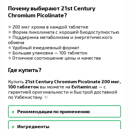
Почему выбирают 21st Century
Chromium Picolinate?
⭐ 200 мкг хрома в каждой таблетке
⭐ Форма пиколината с хорошей биодоступностью
⭐ Поддержка метаболизма и энергетического
обмена
⭐ Удобный ежедневный формат
⭐ Большая упаковка — 100 таблеток
⭐ Отличное соотношение цены и качества
Где купить?
Купить
21st Century Chromium Picolinate 200 мкг,
100 таблеток
вы можете на
Evitamin.uz
— с
гарантией оригинальности и быстрой доставкой
по Узбекистану. ✨
+
Рекомендации по применению
В качестве минеральной добавки для взрослых
+
Ингредиенты
принимать по одной (1) таблетке в день во