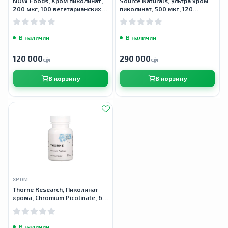
NOW Foods, Хром пиколинат,
Source Naturals, Ультра хром
200 мкг, 100 вегетарианских
пиколинат, 500 мкг, 120
капсул
таблеток
В наличии
В наличии
120 000
290 000
сӯм
сӯм
В корзину
В корзину
ХРОМ
Thorne Research, Пиколинат
хрома, Chromium Picolinate, 60
капсул
В наличии