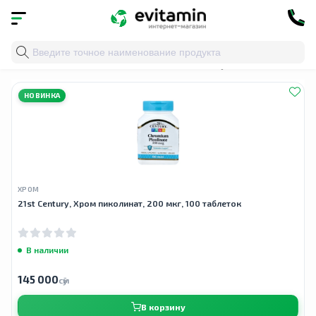
Главная
»
Облако тегов
» поддержка уровня глюкозы
НОВИНКА
ХРОМ
21st Century, Хром пиколинат, 200 мкг, 100 таблеток
В наличии
145 000
сӯм
В корзину