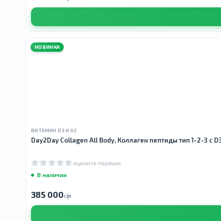
НОВИНКА
ВИТАМИН D3 И К2
Day2Day Collagen All Body, Коллаген пептиды тип 1-2-3 с D3
оцените первым
В наличии
385 000
сӯм