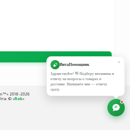
×
ВитаПомощник
Здравствуйте! 👋 Подберу витамины и
отвечу на вопросы о товарах и
доставке. Напишите мне — отвечу
сразу.
in™» 2018-2026
та: © «
Rok
»