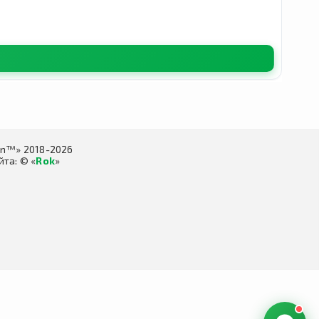
in™» 2018-2026
та: © «
Rok
»