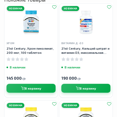
НОВИНКА
НОВИНКА
ХРОМ
ВИТАМИН Д -D3
21st Century, Хром пиколинат,
21st Century, Кальций цитрат и
200 мкг, 100 таблеток
витамин D3, максимальная
эффективность, 75 таблеток
В наличии
В наличии
145 000
190 000
сӯм
сӯм
В корзину
В корзину
НОВИНКА
НОВИНКА