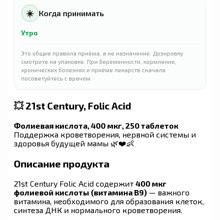
☀️
Когда принимать
Утро
Это общие правила приёма, а не назначение. Дозировку
смотрите на упаковке. При беременности, кормлении,
хронических болезнях и приёме лекарств сначала
посоветуйтесь с врачом.
💥
21st Century, Folic Acid
Фолиевая кислота, 400 мкг, 250 таблеток
Поддержка кроветворения, нервной системы и
здоровья будущей мамы 🌿❤️👶
Описание продукта
21st Century Folic Acid содержит
400 мкг
фолиевой кислоты (витамина B9)
— важного
витамина, необходимого для образования клеток,
синтеза ДНК и нормального кроветворения.