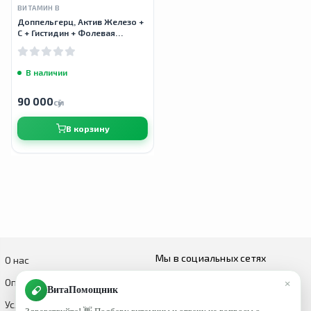
ВИТАМИН B
Доппельгерц, Актив Железо +
С + Гистидин + Фолевая
кислота, 30 таблеток
В наличии
90 000
сӯм
В корзину
Мы в социальных сетях
О нас
×
Оплата и доставка
ВитаПомощник
Условия возврата и обмена