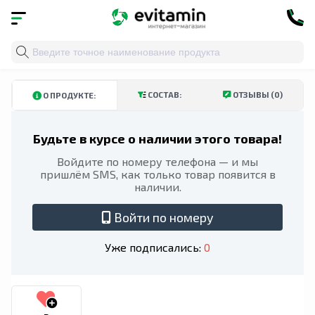
Главная
»
Каталог
»
Здоровье органов и систем
»
Зд
КУПИТЬ В ТАШКЕНТСКОЙ ОБЛАСТИ
КУПИТЬ В АНДИЖАНСКОЙ ОБЛ
СОСТАВ:
ОТЗЫВЫ (0)
О ПРОДУКТЕ:
Будьте в курсе о наличии этого товара!
Войдите по номеру телефона — и мы
пришлём SMS, как только товар появится в
наличии.
Войти по номеру
Уже подписались:
0