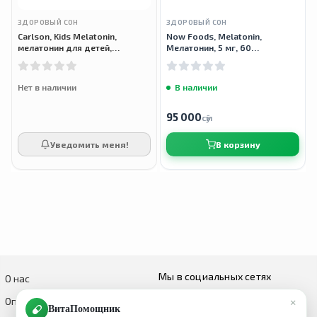
ЗДОРОВЫЙ СОН
ЗДОРОВЫЙ СОН
Carlson, Kids Melatonin,
Now Foods, Melatonin,
мелатонин для детей,
Мелатонин, 5 мг, 60
клубника и лимон, 30 таблеток
растительных капсул
Нет в наличии
В наличии
95 000
сӯм
Уведомить меня!
В корзину
Мы в социальных сетях
О нас
×
Оплата и доставка
ВитаПомощник