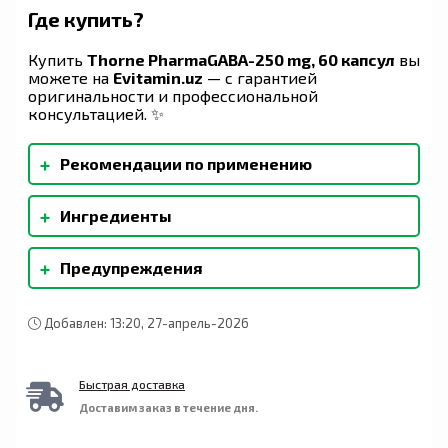
Где купить?
Купить
Thorne PharmaGABA-250 mg, 60 капсул
вы
можете на
Evitamin.uz
— с гарантией
оригинальности и профессиональной
консультацией. ✨
+
Рекомендации по применению
Принимать по 1 капсуле один-три раза в день
+
Ингредиенты
или по предписанию врача.
Микрокристаллическая целлюлоза,
+
Предупреждения
гипромеллоза (полученная из целлюлозы),
цитрат магния, лаурат кальция.
Контроль вскрытия упаковки. Использовать
лишь в том случае, если флакон запечатан. Если
Добавлен: 13:20, 27-апрель-2026
вы беременны, кормите грудью или пытаетесь
зачать, проконсультируйтесь со своим врачом
до использования этого продукта. Хранить
Быстрая доставка
плотно закрытым в сухом прохладном месте.
Доставим заказ в течение дня.